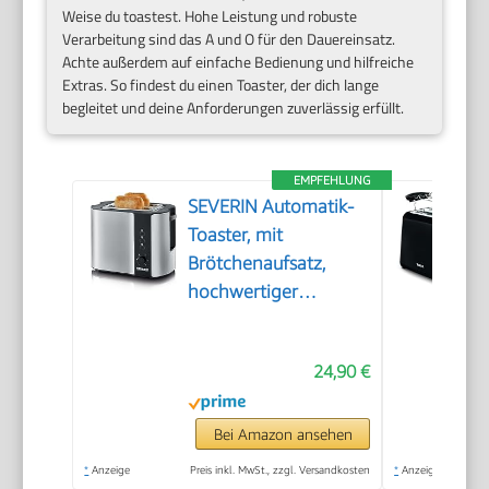
Weise du toastest. Hohe Leistung und robuste
Verarbeitung sind das A und O für den Dauereinsatz.
Achte außerdem auf einfache Bedienung und hilfreiche
Extras. So findest du einen Toaster, der dich lange
begleitet und deine Anforderungen zuverlässig erfüllt.
EMPFEHLUNG
SEVERIN Automatik-
Toaster, mit
Brötchenaufsatz,
hochwertiger
Edelstahl Toaster zum
Toasten, Auftauen
24,90 €
und Erwärmen, 800
W,steel, AT 2589
Bei Amazon ansehen
*
Anzeige
Preis inkl. MwSt., zzgl. Versandkosten
*
Anzeige