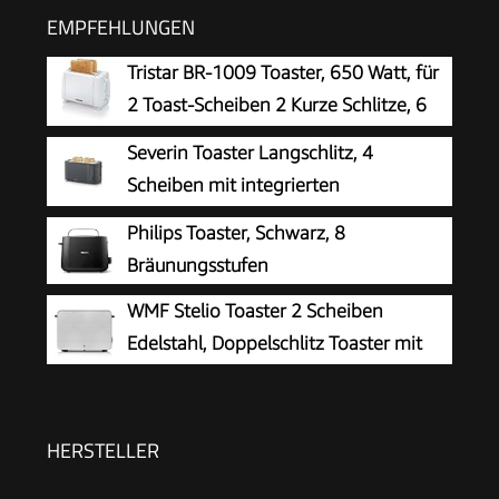
EMPFEHLUNGEN
Tristar BR-1009 Toaster, 650 Watt, für
2 Toast-Scheiben 2 Kurze Schlitze, 6
Bräunungsstufen und
Severin Toaster Langschlitz, 4
Aufwärmfunktion für Brötchen – Weiß
Scheiben mit integrierten
Brötchenaufsatz, 2 Langschlitz-
Philips Toaster, Schwarz, 8
Röstschachte, verschiedene Aufwärmstufen,
Bräunungsstufen
1.400 W, Schwarz Matt, AT 2591, Mattschwarz
WMF Stelio Toaster 2 Scheiben
Edelstahl, Doppelschlitz Toaster mit
Brötchenaufsatz, Bagel-Funktion, 7
Bräunungsstufen, 900 W, edelstahl matt
HERSTELLER