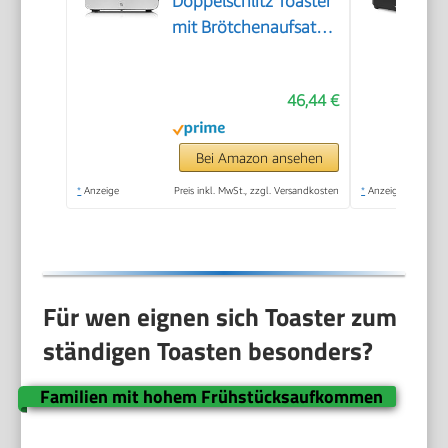
Doppelschlitz Toaster
mit Brötchenaufsatz,
Bagel-Funktion, 7
Bräunungsstufen, 900
46,44 €
W, edelstahl matt
Bei Amazon ansehen
*
Anzeige
Preis inkl. MwSt., zzgl. Versandkosten
*
Anzeige
Für wen eignen sich Toaster zum
ständigen Toasten besonders?
Familien mit hohem Frühstücksaufkommen