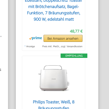
Edelstahl, Doppelschlitz Toaster
mit Brötchenaufsatz, Bagel-
Funktion, 7 Bräunungsstufen,
900 W, edelstahl matt
48,77 €
Bei Amazon ansehen
*
Anzeige
Preis inkl. MwSt., zzgl. Versandkosten
EMPFEHLUNG
s
Philips Toaster, Weiß, 8
Bräunungsstufen