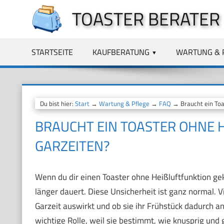
Zum
TOASTER BERATER
Inhalt
springen
STARTSEITE
KAUFBERATUNG
WARTUNG & 
Du bist hier:
Start
→
Wartung & Pflege
→
FAQ
→ Braucht ein Toas
BRAUCHT EIN TOASTER OHNE H
ARZEITEN?
Wenn du dir einen Toaster ohne Heißluftfunktion geka
länger dauert. Diese Unsicherheit ist ganz normal. Vie
Garzeit auswirkt und ob sie ihr Frühstück dadurch a
wichtige Rolle, weil sie bestimmt, wie knusprig und 