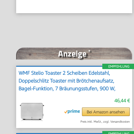
Anzeige
*
EMPFEHLUNG
WMF Stelio Toaster 2 Scheiben Edelstahl,
Doppelschlitz Toaster mit Brötchenaufsatz,
Bagel-Funktion, 7 Bräunungsstufen, 900 W,
edelstahl matt
46,44 €
Bei Amazon ansehen
Preis inkl. MwSt., zzgl. Versandkosten
EMPFEHLUNG