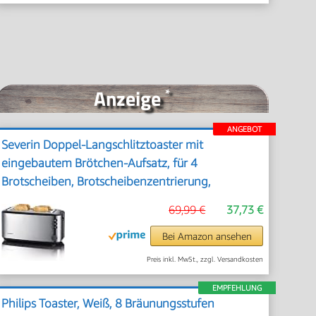
Anzeige
*
ANGEBOT
Severin Doppel-Langschlitztoaster mit
eingebautem Brötchen-Aufsatz, für 4
Brotscheiben, Brotscheibenzentrierung,
Aufwärm- und Defroster-Stufe, Edelstahl
69,99 €
37,73 €
gebürstet, schwarz, 1.400 W, AT 2509
Bei Amazon ansehen
Preis inkl. MwSt., zzgl. Versandkosten
EMPFEHLUNG
Philips Toaster, Weiß, 8 Bräunungsstufen