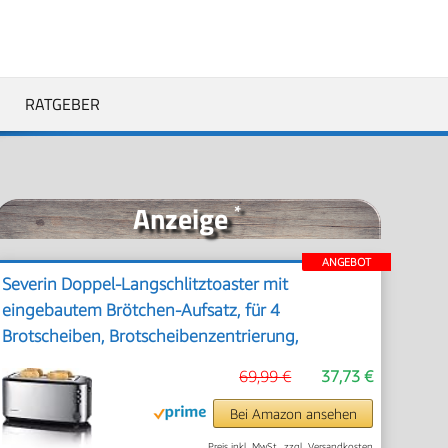
RATGEBER
Anzeige
*
ANGEBOT
Severin Doppel-Langschlitztoaster mit
eingebautem Brötchen-Aufsatz, für 4
Brotscheiben, Brotscheibenzentrierung,
Aufwärm- und Defroster-Stufe, Edelstahl
69,99 €
37,73 €
gebürstet, schwarz, 1.400 W, AT 2509
Bei Amazon ansehen
Preis inkl. MwSt., zzgl. Versandkosten