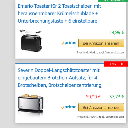
Emerio Toaster für 2 Toastscheiben mit
herausnehmbarer Krümelschublade +
Unterbrechungstaste + 6 einstellbare
Bräunungsstufen + Brötchenaufsatz +
14,99 €
Kabelaufwicklung | 700W | TO-128676.3
Bei Amazon ansehen
Preis inkl. MwSt., zzgl. Versandkosten
ANGEBOT
Severin Doppel-Langschlitztoaster mit
eingebautem Brötchen-Aufsatz, für 4
Brotscheiben, Brotscheibenzentrierung,
Aufwärm- und Defroster-Stufe, Edelstahl
69,99 €
37,73 €
gebürstet, schwarz, 1.400 W, AT 2509
Bei Amazon ansehen
Preis inkl. MwSt., zzgl. Versandkosten