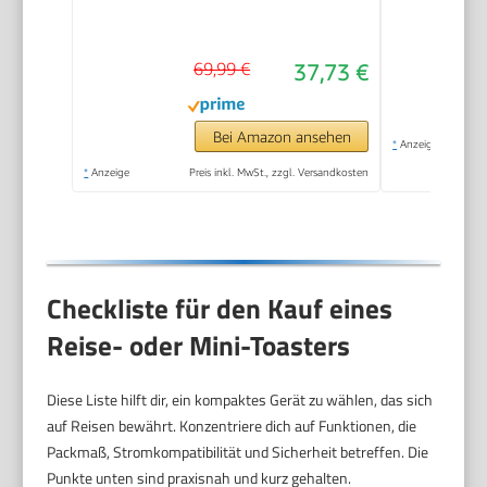
4 Brotscheiben,
Brotscheibenzentrierung,
69,99 €
37,73 €
Aufwärm- und
Defroster-Stufe,
Edelstahl gebürstet,
Bei Amazon ansehen
*
Anzeige
schwarz, 1.400 W, AT
*
Anzeige
Preis inkl. MwSt., zzgl. Versandkosten
2509
Checkliste für den Kauf eines
Reise- oder Mini-Toasters
Diese Liste hilft dir, ein kompaktes Gerät zu wählen, das sich
auf Reisen bewährt. Konzentriere dich auf Funktionen, die
Packmaß, Stromkompatibilität und Sicherheit betreffen. Die
Punkte unten sind praxisnah und kurz gehalten.