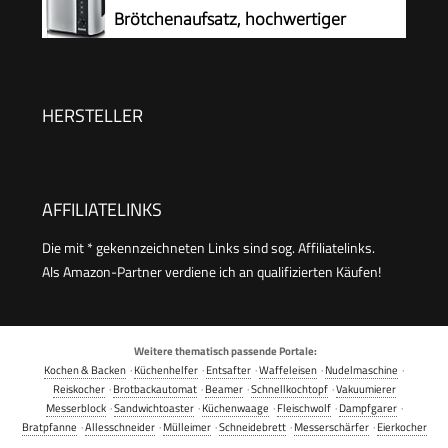
hergestellt aus Altspeiseöl, seidenweiß-matt
Brötchenaufsatz, hochwertiger
(HD2640/10)
Edelstahl Toaster zum Toasten,
Auftauen und Erwärmen, 800 W,steel, AT 2589
HERSTELLER
AFFILIATELINKS
Die mit * gekennzeichneten Links sind sog. Affiliatelinks.
Als Amazon-Partner verdiene ich an qualifizierten Käufen!
Weitere thematisch passende Portale:
Kochen & Backen
·
Küchenhelfer
·
Entsafter
·
Waffeleisen
·
Nudelmaschine
·
Reiskocher
·
Brotbackautomat
·
Beamer
·
Schnellkochtopf
·
Vakuumierer
Messerblock
·
Sandwichtoaster
·
Küchenwaage
·
Fleischwolf
·
Dampfgarer
·
Bratpfanne
·
Allesschneider
·
Mülleimer
·
Schneidebrett
·
Messerschärfer
·
Eierkocher