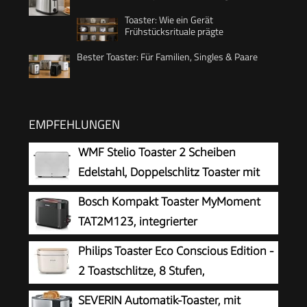
Toaster: Wie ein Gerät
Frühstücksrituale prägte
Bester Toaster: Für Familien, Singles & Paare
EMPFEHLUNGEN
WMF Stelio Toaster 2 Scheiben
Edelstahl, Doppelschlitz Toaster mit
Brötchenaufsatz, Bagel-Funktion, 7
Bosch Kompakt Toaster MyMoment
Bräunungsstufen, 900 W, edelstahl matt
TAT2M123, integrierter
Brötchenaufsatz, mit Auftaufunktion,
Philips Toaster Eco Conscious Edition -
mit Abschaltautomatik, Liftfunktion,
2 Toastschlitze, 8 Stufen,
Brotzentrierung, perfekt für 2 Scheiben, 800
Brötchenaufsatz, Auftaufunktion,
SEVERIN Automatik-Toaster, mit
Watt, Schwarz matt