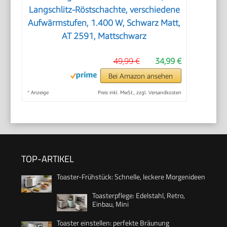
Langschlitz-Röstschachte, verschiedene
Aufwärmstufen, 1.400 W, Schwarz Matt,
AT 2591, Mattschwarz
49,99 €
34,99 €
Bei Amazon ansehen
*
Anzeige
Preis inkl. MwSt., zzgl. Versandkosten
TOP-ARTIKEL
Toaster-Frühstück: Schnelle, leckere Morgenideen
Toasterpflege: Edelstahl, Retro,
Einbau, Mini
Toaster einstellen: perfekte Bräunung