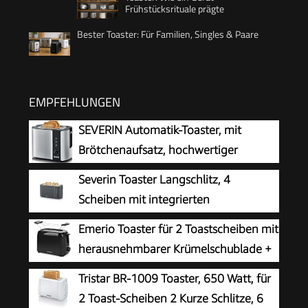
Frühstücksrituale prägte
Bester Toaster: Für Familien, Singles & Paare
EMPFEHLUNGEN
SEVERIN Automatik-Toaster, mit
Brötchenaufsatz, hochwertiger
Edelstahl Toaster zum Toasten,
Severin Toaster Langschlitz, 4
Auftauen und Erwärmen, 800 W,steel, AT 2589
Scheiben mit integrierten
Brötchenaufsatz, 2 Langschlitz-
Emerio Toaster für 2 Toastscheiben mit
Röstschachte, verschiedene Aufwärmstufen,
herausnehmbarer Krümelschublade +
1.400 W, Schwarz Matt, AT 2591, Mattschwarz
Unterbrechungstaste + 6 einstellbare
Tristar BR-1009 Toaster, 650 Watt, für
Bräunungsstufen + Brötchenaufsatz +
2 Toast-Scheiben 2 Kurze Schlitze, 6