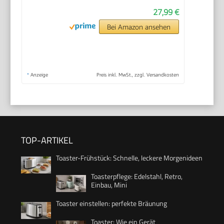
27,99 €
Bei Amazon ansehen
*
Anzeige
Preis inkl. MwSt., zzgl. Versandkosten
TOP-ARTIKEL
Toaster-Frühstück: Schnelle, leckere Morgenideen
Toasterpflege: Edelstahl, Retro,
Einbau, Mini
Toaster einstellen: perfekte Bräunung
Toaster: Wie ein Gerät