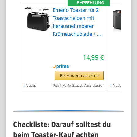
EMPFEHLUNG
Emerio Toaster für 2
Toastscheiben mit
herausnehmbarer
Krümelschublade +
Unterbrechungstaste
+ 6 einstellbare
14,99 €
Bräunungsstufen +
Brötchenaufsatz +
Kabelaufwicklung |
Bei Amazon ansehen
700W | TO-128676.3
*
Anzeige
Preis inkl. MwSt., zzgl. Versandkosten
*
Anzeige
Checkliste: Darauf solltest du
beim Toaster-Kauf achten