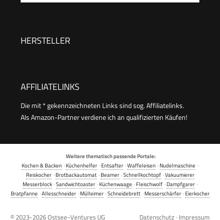
Kabelaufwicklung | 700W | TO-128676.3
Bräunungsstufen und
Aufwärmfunktion für Brötchen – Weiß
HERSTELLER
AFFILIATELINKS
Die mit * gekennzeichneten Links sind sog. Affiliatelinks.
Als Amazon-Partner verdiene ich an qualifizierten Käufen!
Weitere thematisch passende Portale:
Kochen & Backen
·
Küchenhelfer
·
Entsafter
·
Waffeleisen
·
Nudelmaschine
·
Reiskocher
·
Brotbackautomat
·
Beamer
·
Schnellkochtopf
·
Vakuumierer
Messerblock
·
Sandwichtoaster
·
Küchenwaage
·
Fleischwolf
·
Dampfgarer
·
Bratpfanne
·
Allesschneider
·
Mülleimer
·
Schneidebrett
·
Messerschärfer
·
Eierkocher
© 2023-2026
Ostsee-Ventures UG
Datenschutz
·
Impressum