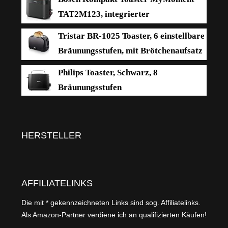
Aufwärm- und Defroster-Stufe, Edelstahl
TAT2M123, integrierter
gebürstet, schwarz, 1.400 W, AT 2509
Brötchenaufsatz, mit Auftaufunktion,
Tristar BR-1025 Toaster, 6 einstellbare
mit Abschaltautomatik, Liftfunktion,
Bräunungsstufen, mit Brötchenaufsatz
Brotzentrierung, perfekt für 2 Scheiben, 800
und herausnehmbarem Krümelfach
Philips Toaster, Schwarz, 8
Watt, Schwarz matt
Bräunungsstufen
HERSTELLER
AFFILIATELINKS
Die mit * gekennzeichneten Links sind sog. Affiliatelinks.
Als Amazon-Partner verdiene ich an qualifizierten Käufen!