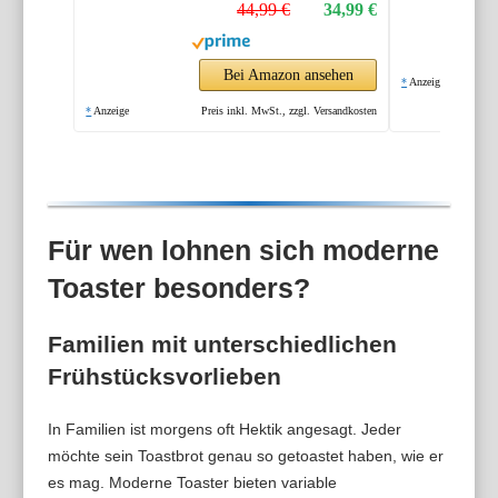
44,99 €
34,99 €
Abschaltautomatik,
Liftfunktion,
Brotzentrierung,
Bei Amazon ansehen
*
Anzeige
perfekt für 2
*
Anzeige
Preis inkl. MwSt., zzgl. Versandkosten
Scheiben, 800 Watt,
Schwarz matt
Für wen lohnen sich moderne
Toaster besonders?
Familien mit unterschiedlichen
Frühstücksvorlieben
In Familien ist morgens oft Hektik angesagt. Jeder
möchte sein Toastbrot genau so getoastet haben, wie er
es mag. Moderne Toaster bieten variable