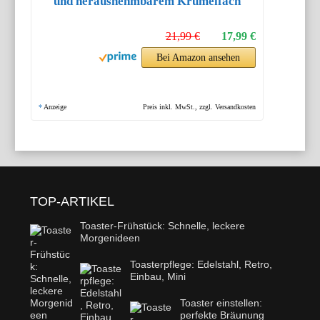
und herausnehmbarem Krümelfach
21,99 €
17,99 €
Bei Amazon ansehen
*
Anzeige
Preis inkl. MwSt., zzgl. Versandkosten
TOP-ARTIKEL
Toaster-Frühstück: Schnelle, leckere
Morgenideen
Toasterpflege: Edelstahl, Retro,
Einbau, Mini
Toaster einstellen:
perfekte Bräunung