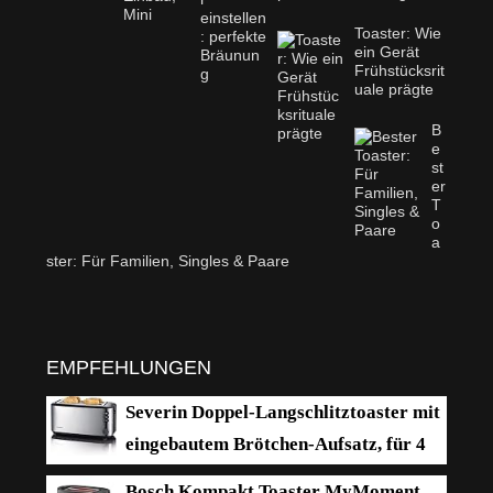
Toaster: Wie
ein Gerät
Frühstücksrit
uale prägte
B
e
st
er
T
o
a
ster: Für Familien, Singles & Paare
EMPFEHLUNGEN
Severin Doppel-Langschlitztoaster mit
eingebautem Brötchen-Aufsatz, für 4
Brotscheiben, Brotscheibenzentrierung,
Bosch Kompakt Toaster MyMoment