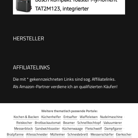
TAT2M123, integrierter
Brötchenaufsatz, mit Auftaufunktion,
mit Abschaltautomatik, Liftfunktion,
Brotzentrierung, perfekt für 2 Scheiben, 800
HERSTELLER
Watt, Schwarz matt
AFFILIATELINKS
Die mit * gekennzeichneten Links sind sog. Affiliatelinks.
Als Amazon-Partner verdiene ich an qualifizierten Käufen!
Weitere thematisch passende Portale:
Kochen & Backen
·
Küchenhelfer
·
Entsafter
·
Waffeleisen
·
Nudelmaschine
·
Reiskocher
·
Brotbackautomat
·
Beamer
·
Schnellkochtopf
·
Vakuumierer
Messerblock
·
Sandwichtoaster
·
Küchenwaage
·
Fleischwolf
·
Dampfgarer
·
Bratpfanne
·
Allesschneider
·
Mülleimer
·
Schneidebrett
·
Messerschärfer
·
Eierkocher