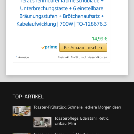
herausnehmbarer Krümelschublade +
Unterbrechungstaste + 6 einstellbare
Bräunungsstufen + Brötchenaufsatz +
Kabelaufwicklung | 700W | TO-128676.3
14,99 €
Bei Amazon ansehen
*
Anzeige
Preis inkl. MwSt., zzgl. Versandkosten
TOP-ARTIKEL
Toaster-Frühstück: Schnelle, leckere Morgenideen
Toasterpflege: Edelstahl, Retro,
Einbau, Mini