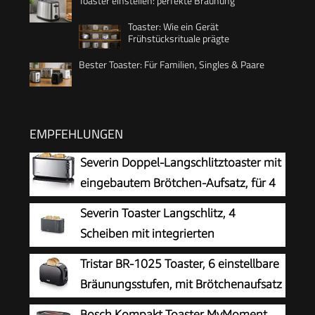
Toaster einstellen: perfekte Bräunung
Toaster: Wie ein Gerät
Frühstücksrituale prägte
Bester Toaster: Für Familien, Singles & Paare
EMPFEHLUNGEN
Severin Doppel-Langschlitztoaster mit
eingebautem Brötchen-Aufsatz, für 4
Brotscheiben, Brotscheibenzentrierung,
Severin Toaster Langschlitz, 4
Aufwärm- und Defroster-Stufe, Edelstahl
Scheiben mit integrierten
gebürstet, schwarz, 1.400 W, AT 2509
Brötchenaufsatz, 2 Langschlitz-
Tristar BR-1025 Toaster, 6 einstellbare
Röstschachte, verschiedene Aufwärmstufen,
Bräunungsstufen, mit Brötchenaufsatz
1.400 W, Schwarz Matt, AT 2591, Mattschwarz
und herausnehmbarem Krümelfach
Bosch Kompakt Toaster MyMoment