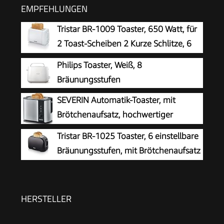
EMPFEHLUNGEN
Tristar BR-1009 Toaster, 650 Watt, für
2 Toast-Scheiben 2 Kurze Schlitze, 6
Bräunungsstufen und
Philips Toaster, Weiß, 8
Aufwärmfunktion für Brötchen – Weiß
Bräunungsstufen
SEVERIN Automatik-Toaster, mit
Brötchenaufsatz, hochwertiger
Edelstahl Toaster zum Toasten,
Tristar BR-1025 Toaster, 6 einstellbare
Auftauen und Erwärmen, 800 W,steel, AT 2589
Bräunungsstufen, mit Brötchenaufsatz
und herausnehmbarem Krümelfach
HERSTELLER