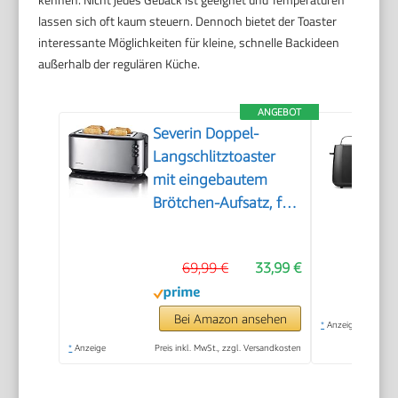
lassen sich oft kaum steuern. Dennoch bietet der Toaster
interessante Möglichkeiten für kleine, schnelle Backideen
außerhalb der regulären Küche.
ANGEBOT
Severin Doppel-
Langschlitztoaster
mit eingebautem
Brötchen-Aufsatz, für
4 Brotscheiben,
Brotscheibenzentrierung,
69,99 €
33,99 €
Aufwärm- und
Defroster-Stufe,
Edelstahl gebürstet,
Bei Amazon ansehen
*
Anzeige
schwarz, 1.400 W, AT
*
Anzeige
Preis inkl. MwSt., zzgl. Versandkosten
2509