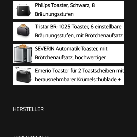
Philips Toaster, Schwarz, 8
Bräunungsstufen
Tristar BR-1025 Toaster, 6 einstellbare
Bräunungsstufen, mit Brötchenaufsatz
und herausnehmbarem Krümelfach
SEVERIN Automatik-Toaster, mit
Brötchenaufsatz, hochwertiger
Edelstahl Toaster zum Toasten,
Emerio Toaster für 2 Toastscheiben mit
Auftauen und Erwärmen, 800 W,steel, AT 2589
herausnehmbarer Krümelschublade +
Unterbrechungstaste + 6 einstellbare
Bräunungsstufen + Brötchenaufsatz +
Kabelaufwicklung | 700W | TO-128676.3
HERSTELLER