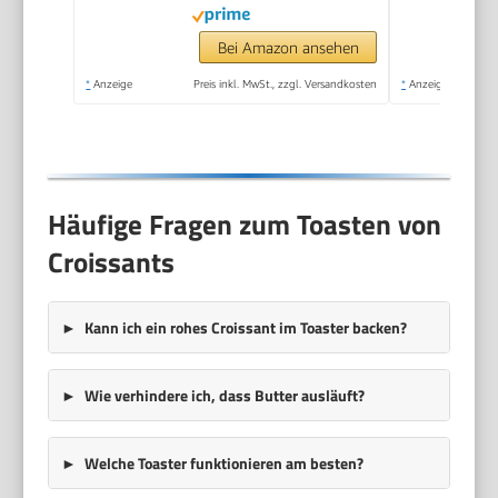
Brötchenaufsatz +
Kabelaufwicklung |
Bei Amazon ansehen
700W | TO-128676.3
*
Anzeige
Preis inkl. MwSt., zzgl. Versandkosten
*
Anzeige
Häufige Fragen zum Toasten von
Croissants
Kann ich ein rohes Croissant im Toaster backen?
Wie verhindere ich, dass Butter ausläuft?
Welche Toaster funktionieren am besten?