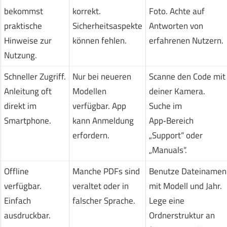
bekommst
korrekt.
Foto. Achte auf
praktische
Sicherheitsaspekte
Antworten von
Hinweise zur
können fehlen.
erfahrenen Nutzern.
Nutzung.
Schneller Zugriff.
Nur bei neueren
Scanne den Code mit
Anleitung oft
Modellen
deiner Kamera.
direkt im
verfügbar. App
Suche im
Smartphone.
kann Anmeldung
App‑Bereich
erfordern.
„Support“ oder
„Manuals“.
Offline
Manche PDFs sind
Benutze Dateinamen
verfügbar.
veraltet oder in
mit Modell und Jahr.
Einfach
falscher Sprache.
Lege eine
ausdruckbar.
Ordnerstruktur an