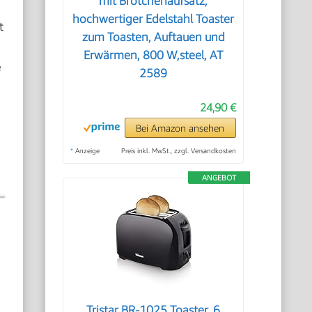
mit Brötchenaufsatz,
hochwertiger Edelstahl Toaster
t
zum Toasten, Auftauen und
Erwärmen, 800 W,steel, AT
e
2589
24,90 €
Bei Amazon ansehen
*
Anzeige
Preis inkl. MwSt., zzgl. Versandkosten
ANGEBOT
Tristar BR-1025 Toaster, 6