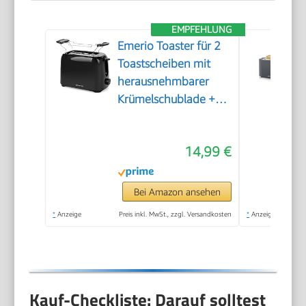
EMPFEHLUNG
Emerio Toaster für 2
Toastscheiben mit
herausnehmbarer
Krümelschublade +
Unterbrechungstaste
+ 6 einstellbare
14,99 €
Bräunungsstufen +
Brötchenaufsatz +
Kabelaufwicklung |
Bei Amazon ansehen
700W | TO-128676.3
*
Anzeige
Preis inkl. MwSt., zzgl. Versandkosten
*
Anzeige
Kauf-Checkliste: Darauf solltest