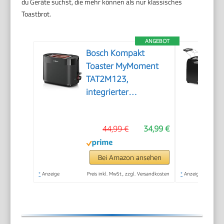
du Geräte suchst, die mehr können als nur klassisches
Toastbrot.
ANGEBOT
Bosch Kompakt
Toaster MyMoment
TAT2M123,
integrierter
Brötchenaufsatz, mit
Auftaufunktion, mit
44,99 €
34,99 €
Abschaltautomatik,
Liftfunktion,
Brotzentrierung,
Bei Amazon ansehen
perfekt für 2
*
Anzeige
Preis inkl. MwSt., zzgl. Versandkosten
*
Anzeige
Scheiben, 800 Watt,
Schwarz matt