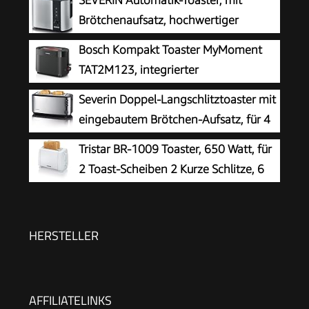
SEVERIN Automatik-Toaster, mit
Brötchenaufsatz, hochwertiger
Edelstahl Toaster zum Toasten,
Bosch Kompakt Toaster MyMoment
Auftauen und Erwärmen, 800 W,steel, AT 2589
TAT2M123, integrierter
Brötchenaufsatz, mit Auftaufunktion,
Severin Doppel-Langschlitztoaster mit
mit Abschaltautomatik, Liftfunktion,
eingebautem Brötchen-Aufsatz, für 4
Brotzentrierung, perfekt für 2 Scheiben, 800
Brotscheiben, Brotscheibenzentrierung,
Tristar BR-1009 Toaster, 650 Watt, für
Watt, Schwarz matt
Aufwärm- und Defroster-Stufe, Edelstahl
2 Toast-Scheiben 2 Kurze Schlitze, 6
gebürstet, schwarz, 1.400 W, AT 2509
Bräunungsstufen und
Aufwärmfunktion für Brötchen – Weiß
HERSTELLER
AFFILIATELINKS