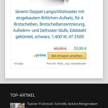
Severin Doppel-Langschlitztoaster mit
eingebautem Brötchen-Aufsatz, für 4
Brotscheiben, Brotscheibenzentrierung,
Aufwärm- und Defroster-Stufe, Edelstahl
gebürstet, schwarz, 1.400 W, AT 2509
69,99 €
33,99 €
Bei Amazon ansehen
*
Anzeige
Preis inkl. MwSt., zzgl. Versandkosten
TOP-ARTIKEL
Toaster-Frühstück: Schnelle, leckere Morgenideen