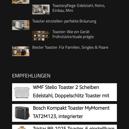
Toasterpflege: Edelstahl, Retro,
Einbau, Mini
Toaster einstellen: perfekte Bräunung
Toaster: Wie ein Gerät
Frühstücksrituale prägte
Bester Toaster: Für Familien, Singles & Paare
EMPFEHLUNGEN
WMF Stelio Toaster 2 Scheiben
Edelstahl, Doppelschlitz Toaster mit
Brötchenaufsatz, Bagel-Funktion, 7
Bosch Kompakt Toaster MyMoment
Bräunungsstufen, 900 W, edelstahl matt
TAT2M123, integrierter
Brötchenaufsatz, mit Auftaufunktion,
Tristar BR-1025 Toaster, 6 einstellbare