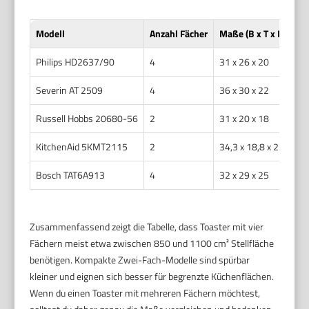
Modell
Anzahl Fächer
Maße (B x T x H in cm
Philips HD2637/90
4
31 x 26 x 20
Severin AT 2509
4
36 x 30 x 22
Russell Hobbs 20680-56
2
31 x 20 x 18
KitchenAid 5KMT2115
2
34,3 x 18,8 x 22
Bosch TAT6A913
4
32 x 29 x 25
Zusammenfassend zeigt die Tabelle, dass Toaster mit vier
Fächern meist etwa zwischen 850 und 1100 cm² Stellfläche
benötigen. Kompakte Zwei-Fach-Modelle sind spürbar
kleiner und eignen sich besser für begrenzte Küchenflächen.
Wenn du einen Toaster mit mehreren Fächern möchtest,