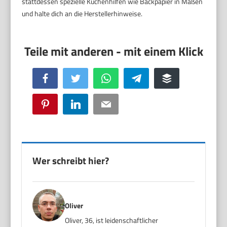
stattdessen spezielle Küchenhilfen wie Backpapier in Maßen
und halte dich an die Herstellerhinweise.
Facebook
Twitter
WhatsApp
Telegram
Buffer
Pinterest
LinkedIn
Email
Wer schreibt hier?
Oliver
Oliver, 36, ist leidenschaftlicher