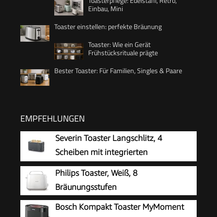
Toasterpflege: Edelstahl, Retro,
Einbau, Mini
Toaster einstellen: perfekte Bräunung
Toaster: Wie ein Gerät
Frühstücksrituale prägte
Bester Toaster: Für Familien, Singles & Paare
EMPFEHLUNGEN
Severin Toaster Langschlitz, 4
Scheiben mit integrierten
Brötchenaufsatz, 2 Langschlitz-
Philips Toaster, Weiß, 8
Röstschachte, verschiedene Aufwärmstufen,
Bräunungsstufen
1.400 W, Schwarz Matt, AT 2591, Mattschwarz
Bosch Kompakt Toaster MyMoment