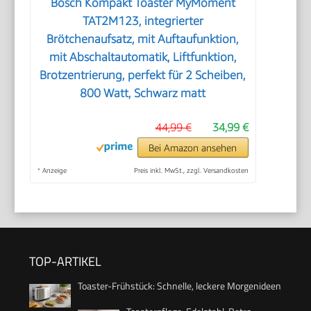
Bosch Kompakt Toaster MyMoment
TAT2M123, integrierter
Brötchenaufsatz, mit Auftaufunktion,
mit Abschaltautomatik, Liftfunktion,
Brotzentrierung, perfekt für 2 Scheiben,
800 Watt, Schwarz matt
44,99 €
34,99 €
Bei Amazon ansehen
*
Anzeige
Preis inkl. MwSt., zzgl. Versandkosten
TOP-ARTIKEL
Toaster-Frühstück: Schnelle, leckere Morgenideen