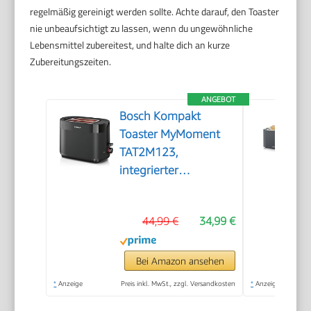
regelmäßig gereinigt werden sollte. Achte darauf, den Toaster
nie unbeaufsichtigt zu lassen, wenn du ungewöhnliche
Lebensmittel zubereitest, und halte dich an kurze
Zubereitungszeiten.
ANGEBOT
Bosch Kompakt
Toaster MyMoment
TAT2M123,
integrierter
Brötchenaufsatz, mit
Auftaufunktion, mit
44,99 €
34,99 €
Abschaltautomatik,
Liftfunktion,
Brotzentrierung,
Bei Amazon ansehen
perfekt für 2
*
Anzeige
Preis inkl. MwSt., zzgl. Versandkosten
*
Anzeige
Scheiben, 800 Watt,