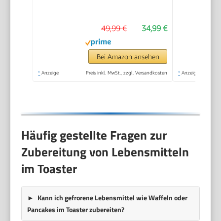
Brötchenaufsatz, 2
Langschlitz-
49,99 €
34,99 €
Röstschachte,
verschiedene
Aufwärmstufen,
Bei Amazon ansehen
1.400 W, Schwarz
*
Anzeige
Preis inkl. MwSt., zzgl. Versandkosten
*
Anzeige
Matt, AT 2591,
Mattschwarz
Häufig gestellte Fragen zur
Zubereitung von Lebensmitteln
im Toaster
Kann ich gefrorene Lebensmittel wie Waffeln oder
Pancakes im Toaster zubereiten?