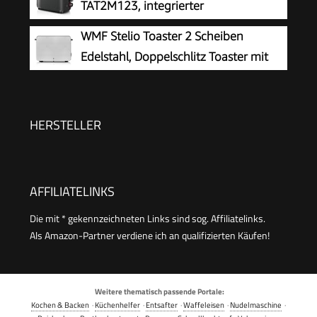
TAT2M123, integrierter
Brötchenaufsatz, mit Auftaufunktion,
WMF Stelio Toaster 2 Scheiben
mit Abschaltautomatik, Liftfunktion,
Edelstahl, Doppelschlitz Toaster mit
Brotzentrierung, perfekt für 2 Scheiben, 800
Brötchenaufsatz, Bagel-Funktion, 7
Watt, Schwarz matt
Bräunungsstufen, 900 W, edelstahl matt
HERSTELLER
AFFILIATELINKS
Die mit * gekennzeichneten Links sind sog. Affiliatelinks.
Als Amazon-Partner verdiene ich an qualifizierten Käufen!
Weitere thematisch passende Portale:
Kochen & Backen
·
Küchenhelfer
·
Entsafter
·
Waffeleisen
·
Nudelmaschine
·