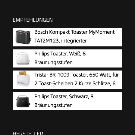
EMPFEHLUNGEN
Bosch Kompakt Toaster MyMoment
TAT2M123, integrierter
Brötchenaufsatz, mit Auftaufunktion,
Philips Toaster, Weiß, 8
mit Abschaltautomatik, Liftfunktion,
Bräunungsstufen
Brotzentrierung, perfekt für 2 Scheiben, 800
Tristar BR-1009 Toaster, 650 Watt, für
Watt, Schwarz matt
2 Toast-Scheiben 2 Kurze Schlitze, 6
Bräunungsstufen und
Philips Toaster, Schwarz, 8
Aufwärmfunktion für Brötchen – Weiß
Bräunungsstufen
HERSTELLER