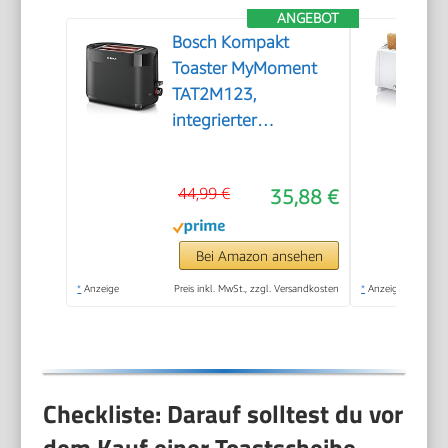
ANGEBOT
Bosch Kompakt
Toaster MyMoment
TAT2M123,
integrierter
Brötchenaufsatz, mit
Auftaufunktion, mit
44,99 €
35,88 €
Abschaltautomatik,
Liftfunktion,
Brotzentrierung,
Bei Amazon ansehen
perfekt für 2
*
Anzeige
Preis inkl. MwSt., zzgl. Versandkosten
*
Anzeige
Scheiben, 800 Watt,
Schwarz matt
Checkliste: Darauf solltest du vor