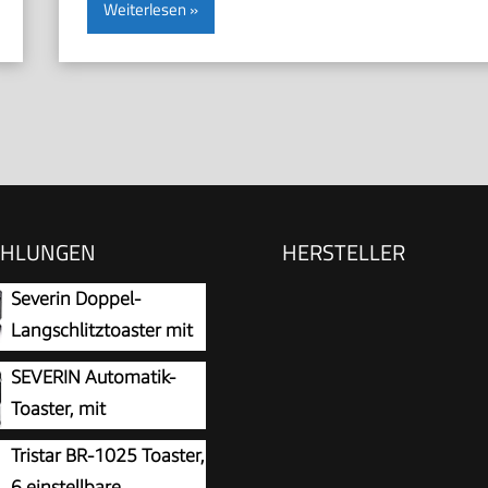
Weiterlesen
EHLUNGEN
HERSTELLER
Severin Doppel-
Langschlitztoaster mit
utem Brötchen-Aufsatz,
SEVERIN Automatik-
otscheiben,
Toaster, mit
eibenzentrierung,
Brötchenaufsatz,
Tristar BR-1025 Toaster,
- und Defroster-Stufe,
iger Edelstahl Toaster
6 einstellbare