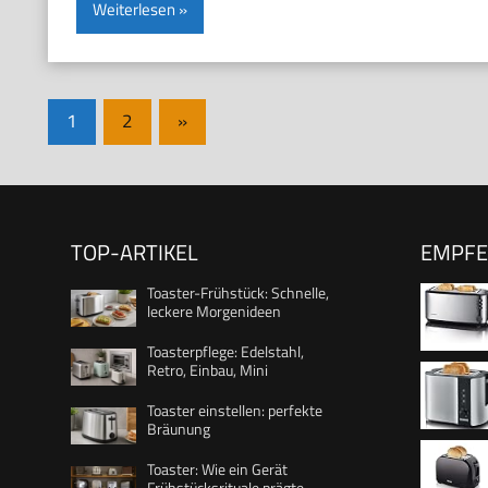
Weiterlesen
Seitennummerierung
Nächste
1
2
»
Beiträge
der
Beiträge
TOP-ARTIKEL
EMPF
Toaster-Frühstück: Schnelle,
leckere Morgenideen
Toasterpflege: Edelstahl,
eingeba
Retro, Einbau, Mini
für 4 Br
Toaster einstellen: perfekte
Brotsch
Bräunung
Aufwärm
Toaster: Wie ein Gerät
hochwert
Frühstücksrituale prägte