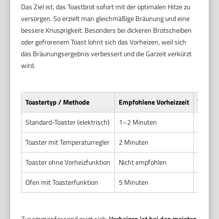
Das Ziel ist, das Toastbrot sofort mit der optimalen Hitze zu
versorgen. So erzielt man gleichmäßige Bräunung und eine
bessere Knusprigkeit. Besonders bei dickeren Brotscheiben
oder gefrorenem Toast lohnt sich das Vorheizen, weil sich
das Bräunungsergebnis verbessert und die Garzeit verkürzt
wird.
Toastertyp / Methode
Empfohlene Vorheizzeit
Temper
Standard-Toaster (elektrisch)
1–2 Minuten
Mittle
Toaster mit Temperaturregler
2 Minuten
Gewüns
Toaster ohne Vorheizfunktion
Nicht empfohlen
–
Ofen mit Toasterfunktion
5 Minuten
200 °C 
Zusammenfassend zeigt sich:
Vorheizen ist bei den meisten