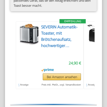
passendes Gerät, das dir den Alltag erleichtert und dein
Toast besser macht.
EMPFEHLUNG
SEVERIN Automatik-
Toaster, mit
Brötchenaufsatz,
hochwertiger
Edelstahl Toaster zum
Toasten, Auftauen
24,90 €
und Erwärmen, 800
W,steel, AT 2589
Bei Amazon ansehen
*
Anzeige
Preis inkl. MwSt., zzgl. Versandkosten
*
Anzeige