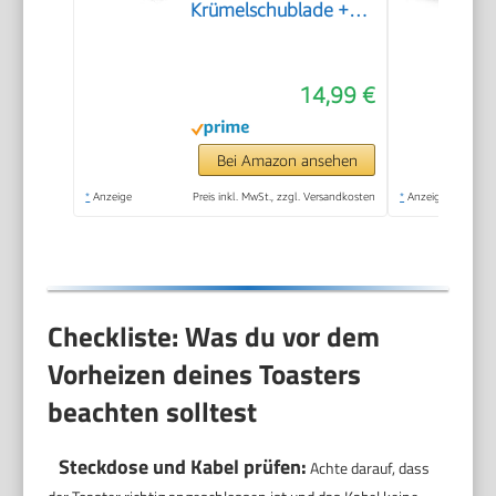
Krümelschublade +
Unterbrechungstaste
+ 6 einstellbare
14,99 €
Bräunungsstufen +
Brötchenaufsatz +
Kabelaufwicklung |
Bei Amazon ansehen
700W | TO-128676.3
*
Anzeige
Preis inkl. MwSt., zzgl. Versandkosten
*
Anzeige
Checkliste: Was du vor dem
Vorheizen deines Toasters
beachten solltest
Steckdose und Kabel prüfen:
Achte darauf, dass