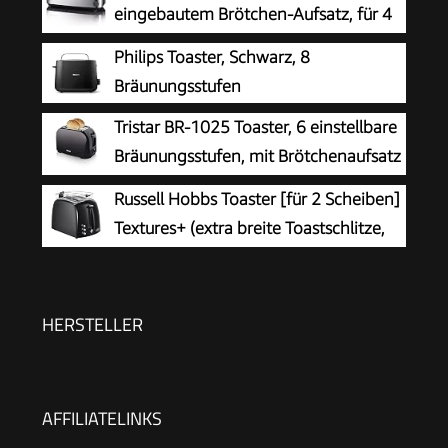
eingebautem Brötchen-Aufsatz, für 4
Brotscheiben, Brotscheibenzentrierung,
Philips Toaster, Schwarz, 8
Aufwärm- und Defroster-Stufe, Edelstahl
Bräunungsstufen
gebürstet, schwarz, 1.400 W, AT 2509
Tristar BR-1025 Toaster, 6 einstellbare
Bräunungsstufen, mit Brötchenaufsatz
und herausnehmbarem Krümelfach
Russell Hobbs Toaster [für 2 Scheiben]
Textures+ (extra breite Toastschlitze,
inkl. Brötchenaufsatz & integrierte
Toast-Zange, 6 Bräunungsstufen + Auftau- &
Aufwärmfunktion, 850W) 22601-56
HERSTELLER
AFFILIATELINKS