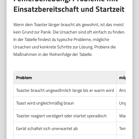
Einsatzbereitschaft und Startzeit
Wenn dein Toaster länger braucht als gewohnt, ist das meist
kein Grund zur Panik. Die Ursachen sind oft einfach zu finden.
In der Tabelle findest du typische Probleme, mögliche
Ursachen und konkrete Schritte zur Lösung. Probiere die
Maßnahmen in der Reihenfolge der Tabelle.
Problem
mögliche 
Toaster braucht ungewöhnlich lange bis er warm wird
Ansammlun
Toast wird ungleichmäßig braun
Ungleichmä
Toaster reagiert verzögert oder startet sporadisch
Wackelkont
Gerät schaltet sich unerwartet ab
Temperatur