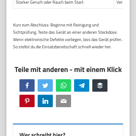
Starker Geruch oder Rauch beim Start
Verbrannte
Kurz zum Abschluss: Beginne mit Reinigung und
Sichtprüfung. Teste das Gerät an einer anderen Steckdose.
Wenn elektronische Defekte vorliegen, lass das Gerät prüfen.
So stellst du die Einsatzbereitschaft schnell wieder her.
Facebook
Twitter
WhatsApp
Telegram
Buffer
Pinterest
LinkedIn
Email
Wer schreibt hier?