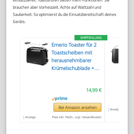
brauchen aber Vorheizzeit. Achte auf Wattzahl und
Sauberkeit. So optimierst du die Einsatzbereitschaft deines
Geräts.
EMPFEHLUNG
Emerio Toaster für 2
Toastscheiben mit
herausnehmbarer
Krümelschublade +
Unterbrechungstaste
+ 6 einstellbare
14,99 €
Bräunungsstufen +
Brötchenaufsatz +
Kabelaufwicklung |
Bei Amazon ansehen
*
Anzeige
700W | TO-128676.3
*
Anzeige
Preis inkl. MwSt., zzgl. Versandkosten