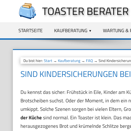
Zum
TOASTER BERATER
Inhalt
springen
STARTSEITE
KAUFBERATUNG
WARTUNG & 
Du bist hier:
Start
→
Kaufberatung
→
FAQ
→ Sind Kindersicherung
SIND KINDERSICHERUNGEN BEI
Du kennst das sicher: Frühstück in Eile, Kinder am K
Brotscheiben suchst. Oder der Moment, in dem ein n
umkippt. Solche Szenen sorgen bei vielen Eltern, G
der Küche
sind normal. Ein Toaster ist klein. Das ma
herausgezogenes Brot und krümelnde Schlitze ber