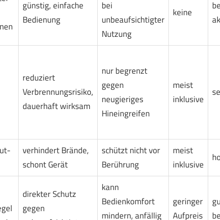
günstig, einfache
bei
be
keine
Bedienung
unbeaufsichtigter
ak
onen
Nutzung
nur begrenzt
reduziert
gegen
meist
Verbrennungsrisiko,
se
neugieriges
inklusive
dauerhaft wirksam
Hineingreifen
ut-
verhindert Brände,
schützt nicht vor
meist
h
schont Gerät
Berührung
inklusive
kann
direkter Schutz
Bedienkomfort
geringer
gu
egel
gegen
mindern, anfällig
Aufpreis
b