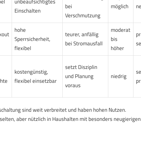
el
unbeaufsichtigtes
bei
möglich
ne
Einschalten
Verschmutzung
hohe
moderat
kout
teurer, anfällig
pr
Sperrsicherheit,
bis
bei Stromausfall
se
flexibel
höher
setzt Disziplin
kostengünstig,
se
und Planung
niedrig
öhte
flexibel einsetzbar
pr
voraus
haltung sind weit verbreitet und haben hohen Nutzen.
selten, aber nützlich in Haushalten mit besonders neugierigen