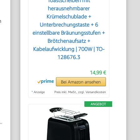
Toastscheiben mit
herausnehmbarer
Krümelschublade +
n
Unterbrechungstaste + 6
einstellbare Bräunungsstufen +
Brötchenaufsatz +
Kabelaufwicklung | 700W | TO-
128676.3
14,99 €
Bei Amazon ansehen
*
Anzeige
Preis inkl. MwSt., zzgl. Versandkosten
ANGEBOT