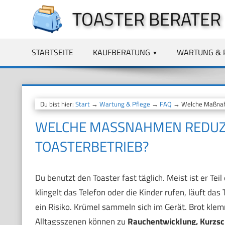
Zum
TOASTER BERATER
Inhalt
springen
STARTSEITE
KAUFBERATUNG
WARTUNG & 
Du bist hier:
Start
→
Wartung & Pflege
→
FAQ
→ Welche Maßnahme
WELCHE MASSNAHMEN REDUZIE
OASTERBETRIEB?
Du benutzt den Toaster fast täglich. Meist ist er Te
klingelt das Telefon oder die Kinder rufen, läuft da
ein Risiko. Krümel sammeln sich im Gerät. Brot klemm
Alltagsszenen können zu
Rauchentwicklung, Kurzsc