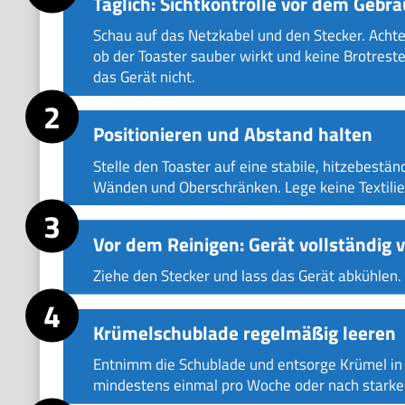
Täglich: Sichtkontrolle vor dem Gebr
Schau auf das Netzkabel und den Stecker. Achte
ob der Toaster sauber wirkt und keine Brotreste
das Gerät nicht.
Positionieren und Abstand halten
Stelle den Toaster auf eine stabile, hitzebestä
Wänden und Oberschränken. Lege keine Textilien
Vor dem Reinigen: Gerät vollständig
Ziehe den Stecker und lass das Gerät abkühlen.
Krümelschublade regelmäßig leeren
Entnimm die Schublade und entsorge Krümel in 
mindestens einmal pro Woche oder nach stark