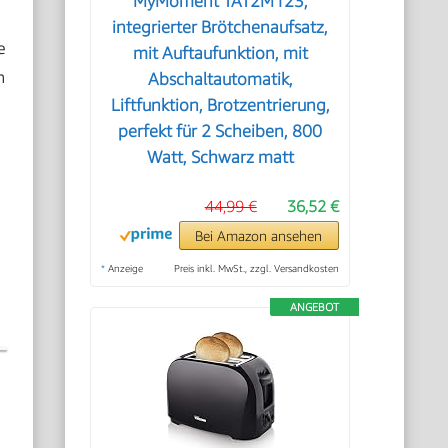
MyMoment TAT2M123,
integrierter Brötchenaufsatz,
e
mit Auftaufunktion, mit
n
Abschaltautomatik,
Liftfunktion, Brotzentrierung,
perfekt für 2 Scheiben, 800
Watt, Schwarz matt
44,99 €
36,52 €
Bei Amazon ansehen
*
Anzeige
Preis inkl. MwSt., zzgl. Versandkosten
ANGEBOT