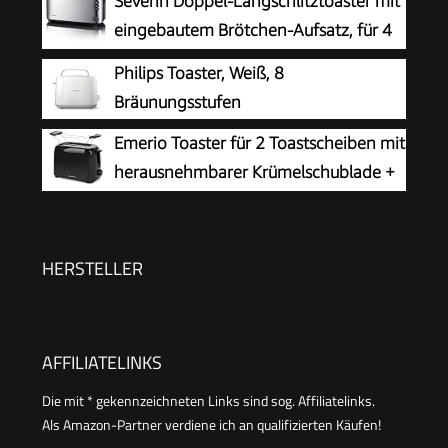
Severin Doppel-Langschlitztoaster mit
eingebautem Brötchen-Aufsatz, für 4
Brotscheiben, Brotscheibenzentrierung,
Philips Toaster, Weiß, 8
Aufwärm- und Defroster-Stufe, Edelstahl
Bräunungsstufen
gebürstet, schwarz, 1.400 W, AT 2509
Emerio Toaster für 2 Toastscheiben mit
herausnehmbarer Krümelschublade +
Unterbrechungstaste + 6 einstellbare
Bräunungsstufen + Brötchenaufsatz +
Kabelaufwicklung | 700W | TO-128676.3
HERSTELLER
AFFILIATELINKS
Die mit * gekennzeichneten Links sind sog. Affiliatelinks.
Als Amazon-Partner verdiene ich an qualifizierten Käufen!