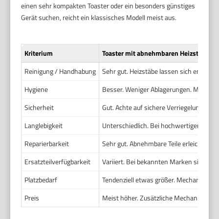
einen sehr kompakten Toaster oder ein besonders günstiges
Gerät suchen, reicht ein klassisches Modell meist aus.
Kriterium
Toaster mit abnehmbaren Heizstäben
Reinigung / Handhabung
Sehr gut. Heizstäbe lassen sich entnehm
Hygiene
Besser. Weniger Ablagerungen. Müll und
Sicherheit
Gut. Achte auf sichere Verriegelung der 
Langlebigkeit
Unterschiedlich. Bei hochwertiger Verar
Reparierbarkeit
Sehr gut. Abnehmbare Teile erleichtern 
Ersatzteilverfügbarkeit
Variiert. Bei bekannten Marken sind Teile 
Platzbedarf
Tendenziell etwas größer. Mechanik für 
Preis
Meist höher. Zusätzliche Mechanik und 