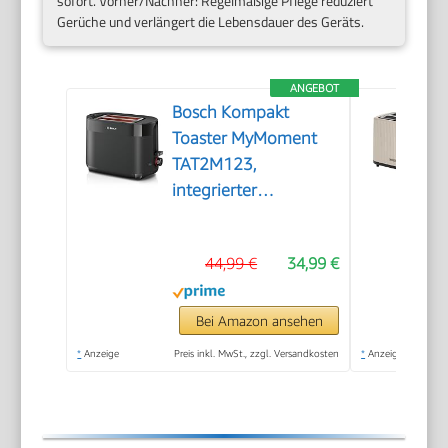
sofort. Vorher/Nachher: Regelmäßige Pflege reduziert
Gerüche und verlängert die Lebensdauer des Geräts.
ANGEBOT
Bosch Kompakt
Toaster MyMoment
TAT2M123,
integrierter
Brötchenaufsatz, mit
Auftaufunktion, mit
44,99 €
34,99 €
Abschaltautomatik,
Liftfunktion,
Brotzentrierung,
Bei Amazon ansehen
perfekt für 2
*
Anzeige
Preis inkl. MwSt., zzgl. Versandkosten
*
Anzeige
Scheiben, 800 Watt,
Schwarz matt