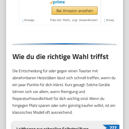
Auftaufunktion,
automatische
Bei Amazon ansehen
Abschaltung,
*
Anzeige
Preis inkl. MwSt., zzgl. Versandkosten
*
Anzeige
rutschfeste Füße,
Beige, 930 W,
142337
Wie du die richtige Wahl triffst
Die Entscheidung für oder gegen einen Toaster mit
abnehmbaren Heizstäben lässt sich schnell treffen, wenn du
ein paar Punkte für dich klärst. Kurz gesagt: Solche Geräte
lohnen sich vor allem, wenn Reinigung und
Reparaturfreundlichkeit für dich wichtig sind. Wenn du
hingegen Platz sparen oder sehr günstig kaufen willst, ist ein
klassisches Modell oft ausreichend.
Leitfragen zur schnellen Selbstprüfung