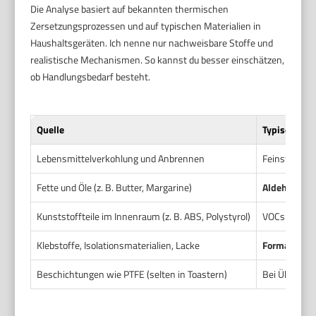
Die Analyse basiert auf bekannten thermischen
Zersetzungsprozessen und auf typischen Materialien in
Haushaltsgeräten. Ich nenne nur nachweisbare Stoffe und
realistische Mechanismen. So kannst du besser einschätzen,
ob Handlungsbedarf besteht.
Quelle
Typische fre
Lebensmittelverkohlung und Anbrennen
Feinstaub (P
Fette und Öle (z. B. Butter, Margarine)
Aldehyde
wi
Kunststoffteile im Innenraum (z. B. ABS, Polystyrol)
VOCs wie
St
Klebstoffe, Isolationsmaterialien, Lacke
Formaldehy
Beschichtungen wie PTFE (selten in Toastern)
Bei Überhitz