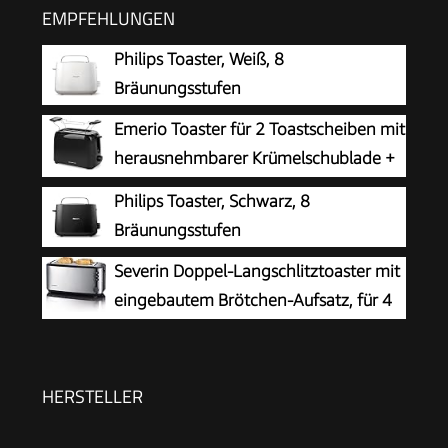
EMPFEHLUNGEN
Philips Toaster, Weiß, 8
Bräunungsstufen
Emerio Toaster für 2 Toastscheiben mit
herausnehmbarer Krümelschublade +
Unterbrechungstaste + 6 einstellbare
Philips Toaster, Schwarz, 8
Bräunungsstufen + Brötchenaufsatz +
Bräunungsstufen
Kabelaufwicklung | 700W | TO-128676.3
Severin Doppel-Langschlitztoaster mit
eingebautem Brötchen-Aufsatz, für 4
Brotscheiben, Brotscheibenzentrierung,
Aufwärm- und Defroster-Stufe, Edelstahl
gebürstet, schwarz, 1.400 W, AT 2509
HERSTELLER