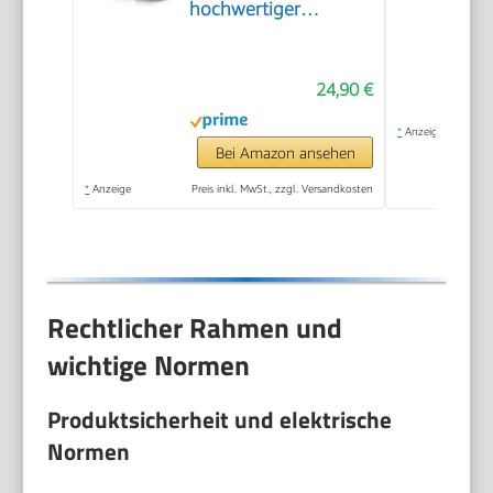
hochwertiger
Edelstahl Toaster zum
Toasten, Auftauen
24,90 €
und Erwärmen, 800
W,steel, AT 2589
*
Anzeige
Bei Amazon ansehen
*
Anzeige
Preis inkl. MwSt., zzgl. Versandkosten
Rechtlicher Rahmen und
wichtige Normen
Produktsicherheit und elektrische
Normen