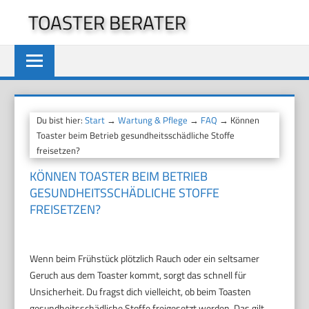
Zum
TOASTER BERATER
Inhalt
springen
Du bist hier:
Start
→
Wartung & Pflege
→
FAQ
→ Können
Toaster beim Betrieb gesundheitsschädliche Stoffe
freisetzen?
KÖNNEN TOASTER BEIM BETRIEB
GESUNDHEITSSCHÄDLICHE STOFFE
FREISETZEN?
Wenn beim Frühstück plötzlich Rauch oder ein seltsamer
Geruch aus dem Toaster kommt, sorgt das schnell für
Unsicherheit. Du fragst dich vielleicht, ob beim Toasten
gesundheitsschädliche Stoffe freigesetzt werden. Das gilt