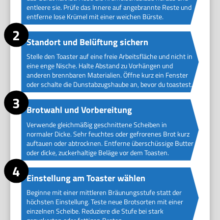
entleere sie. Prüfe das Innere auf angebrannte Reste und
entferne lose Krümel mit einer weichen Bürste.
Standort und Belüftung sichern
Stelle den Toaster auf eine freie Arbeitsfläche und nicht in
eine enge Nische. Halte Abstand zu Vorhängen und
anderen brennbaren Materialien. Öffne kurz ein Fenster
oder schalte die Dunstabzugshaube an, bevor du toastest.
Brotwahl und Vorbereitung
Verwende gleichmäßig geschnittene Scheiben in
normaler Dicke. Sehr feuchtes oder gefrorenes Brot kurz
auftauen oder abtrocknen. Entferne überschüssige Butter
oder dicke, zuckerhaltige Beläge vor dem Toasten.
Einstellung am Toaster wählen
Beginne mit einer mittleren Bräunungsstufe statt der
höchsten Einstellung. Teste neue Brotsorten mit einer
einzelnen Scheibe. Reduziere die Stufe bei stark