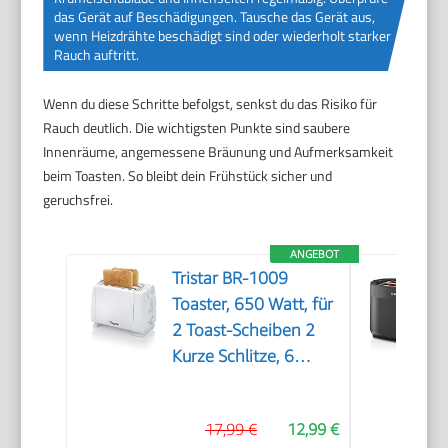
das Gerät auf Beschädigungen. Tausche das Gerät aus,
wenn Heizdrähte beschädigt sind oder wiederholt starker
Rauch auftritt.
Wenn du diese Schritte befolgst, senkst du das Risiko für
Rauch deutlich. Die wichtigsten Punkte sind saubere
Innenräume, angemessene Bräunung und Aufmerksamkeit
beim Toasten. So bleibt dein Frühstück sicher und
geruchsfrei.
ANGEBOT
Tristar BR-1009
Toaster, 650 Watt, für
2 Toast-Scheiben 2
Kurze Schlitze, 6
Bräunungsstufen und
Aufwärmfunktion für
17,99 €
12,99 €
Brötchen – Weiß