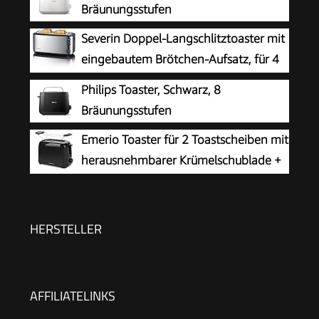
Bräunungsstufen
Severin Doppel-Langschlitztoaster mit
eingebautem Brötchen-Aufsatz, für 4
Brotscheiben, Brotscheibenzentrierung,
Philips Toaster, Schwarz, 8
Aufwärm- und Defroster-Stufe, Edelstahl
Bräunungsstufen
gebürstet, schwarz, 1.400 W, AT 2509
Emerio Toaster für 2 Toastscheiben mit
herausnehmbarer Krümelschublade +
Unterbrechungstaste + 6 einstellbare
Bräunungsstufen + Brötchenaufsatz +
Kabelaufwicklung | 700W | TO-128676.3
HERSTELLER
AFFILIATELINKS