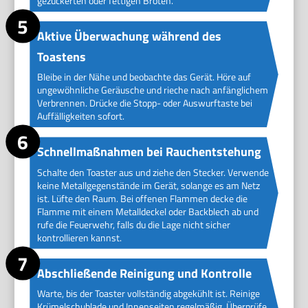
gezuckerten oder fettigen Broten.
Aktive Überwachung während des
Toastens
Bleibe in der Nähe und beobachte das Gerät. Höre auf
ungewöhnliche Geräusche und rieche nach anfänglichem
Verbrennen. Drücke die Stopp- oder Auswurftaste bei
Auffälligkeiten sofort.
Schnellmaßnahmen bei Rauchentstehung
Schalte den Toaster aus und ziehe den Stecker. Verwende
keine Metallgegenstände im Gerät, solange es am Netz
ist. Lüfte den Raum. Bei offenen Flammen decke die
Flamme mit einem Metalldeckel oder Backblech ab und
rufe die Feuerwehr, falls du die Lage nicht sicher
kontrollieren kannst.
Abschließende Reinigung und Kontrolle
Warte, bis der Toaster vollständig abgekühlt ist. Reinige
Krümelschublade und Innenseiten regelmäßig. Überprüfe