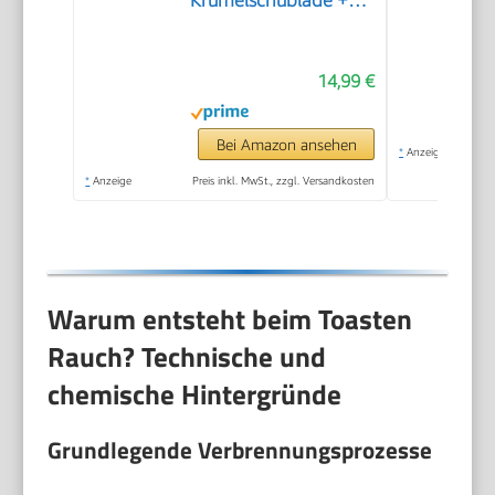
Unterbrechungstaste
+ 6 einstellbare
14,99 €
Bräunungsstufen +
Brötchenaufsatz +
Kabelaufwicklung |
Bei Amazon ansehen
*
Anzeige
700W | TO-128676.3
*
Anzeige
Preis inkl. MwSt., zzgl. Versandkosten
Warum entsteht beim Toasten
Rauch? Technische und
chemische Hintergründe
Grundlegende Verbrennungsprozesse