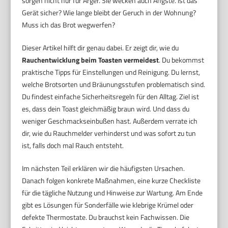
sorgen nicht nur für Ärger. Sie wecken auch Ängste. Ist das
Gerät sicher? Wie lange bleibt der Geruch in der Wohnung?
Muss ich das Brot wegwerfen?
Dieser Artikel hilft dir genau dabei. Er zeigt dir, wie du
Rauchentwicklung beim Toasten vermeidest
. Du bekommst
praktische Tipps für Einstellungen und Reinigung. Du lernst,
welche Brotsorten und Bräunungsstufen problematisch sind.
Du findest einfache Sicherheitsregeln für den Alltag. Ziel ist
es, dass dein Toast gleichmäßig braun wird. Und dass du
weniger Geschmackseinbußen hast. Außerdem verrate ich
dir, wie du Rauchmelder verhinderst und was sofort zu tun
ist, falls doch mal Rauch entsteht.
Im nächsten Teil erklären wir die häufigsten Ursachen.
Danach folgen konkrete Maßnahmen, eine kurze Checkliste
für die tägliche Nutzung und Hinweise zur Wartung. Am Ende
gibt es Lösungen für Sonderfälle wie klebrige Krümel oder
defekte Thermostate. Du brauchst kein Fachwissen. Die