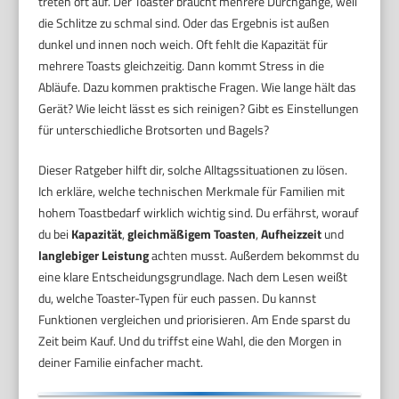
treten oft auf. Der Toaster braucht mehrere Durchgänge, weil
die Schlitze zu schmal sind. Oder das Ergebnis ist außen
dunkel und innen noch weich. Oft fehlt die Kapazität für
mehrere Toasts gleichzeitig. Dann kommt Stress in die
Abläufe. Dazu kommen praktische Fragen. Wie lange hält das
Gerät? Wie leicht lässt es sich reinigen? Gibt es Einstellungen
für unterschiedliche Brotsorten und Bagels?
Dieser Ratgeber hilft dir, solche Alltagssituationen zu lösen.
Ich erkläre, welche technischen Merkmale für Familien mit
hohem Toastbedarf wirklich wichtig sind. Du erfährst, worauf
du bei
Kapazität
,
gleichmäßigem Toasten
,
Aufheizzeit
und
langlebiger Leistung
achten musst. Außerdem bekommst du
eine klare Entscheidungsgrundlage. Nach dem Lesen weißt
du, welche Toaster-Typen für euch passen. Du kannst
Funktionen vergleichen und priorisieren. Am Ende sparst du
Zeit beim Kauf. Und du triffst eine Wahl, die den Morgen in
deiner Familie einfacher macht.