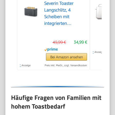
Severin Toaster
Langschlitz, 4
Scheiben mit
integrierten
Brötchenaufsatz, 2
Langschlitz-
49,99 €
34,99 €
Röstschachte,
verschiedene
*
Anzeige
Aufwärmstufen,
Bei Amazon ansehen
1.400 W, Schwarz
*
Anzeige
Preis inkl. MwSt., zzgl. Versandkosten
Matt, AT 2591,
Mattschwarz
Häufige Fragen von Familien mit
hohem Toastbedarf