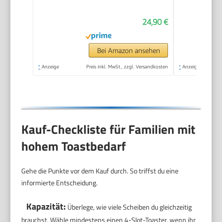
Toasten, Auftauen
24,90 €
und Erwärmen, 800
W,steel, AT 2589
Bei Amazon ansehen
*
Anzeige
Preis inkl. MwSt., zzgl. Versandkosten
*
Anzeige
Kauf-Checkliste für Familien mit
hohem Toastbedarf
Gehe die Punkte vor dem Kauf durch. So triffst du eine
informierte Entscheidung.
Kapazität:
Überlege, wie viele Scheiben du gleichzeitig
brauchst. Wähle mindestens einen 4-Slot-Toaster, wenn ihr