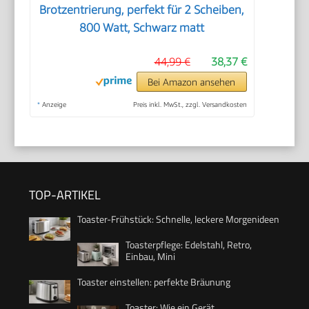
Brotzentrierung, perfekt für 2 Scheiben,
800 Watt, Schwarz matt
44,99 €
38,37 €
Bei Amazon ansehen
*
Anzeige
Preis inkl. MwSt., zzgl. Versandkosten
TOP-ARTIKEL
Toaster-Frühstück: Schnelle, leckere Morgenideen
Toasterpflege: Edelstahl, Retro,
Einbau, Mini
Toaster einstellen: perfekte Bräunung
Toaster: Wie ein Gerät