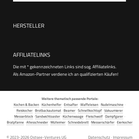
Kabelaufwicklung | 700W | TO-128676.3
Brotscheiben, Brotscheibenzentrierung,
Aufwärm- und Defroster-Stufe, Edelstahl
gebürstet, schwarz, 1.400 W, AT 2509
HERSTELLER
AFFILIATELINKS
Die mit * gekennzeichneten Links sind sog. Affiliatelinks.
Als Amazon-Partner verdiene ich an qualifizierten Käufen!
Weitere thematisch passende Portale:
Kochen & Backen
·
Küchenhelfer
·
Entsafter
·
Waffeleisen
·
Nudelmaschine
·
Reiskocher
·
Brotbackautomat
·
Beamer
·
Schnellkochtopf
·
Vakuumierer
Messerblock
·
Sandwichtoaster
·
Küchenwaage
·
Fleischwolf
·
Dampfgarer
·
Bratpfanne
·
Allesschneider
·
Mülleimer
·
Schneidebrett
·
Messerschärfer
·
Eierkocher
© 2023-2026
Ostsee-Ventures UG
Datenschutz
·
Impressum