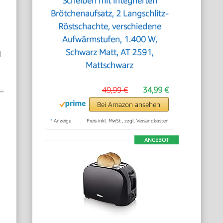
Scheiben mit integrierten
Brötchenaufsatz, 2 Langschlitz-
Röstschachte, verschiedene
Aufwärmstufen, 1.400 W,
Schwarz Matt, AT 2591,
l
Mattschwarz
49,99 €
34,99 €
Bei Amazon ansehen
*
Anzeige
Preis inkl. MwSt., zzgl. Versandkosten
ANGEBOT