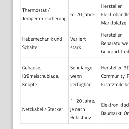
Hersteller,
Thermostat /
5–20 Jahre
Elektrohändle
Temperatursicherung
Marktplätze
Hersteller,
Hebemechanik und
Variiert
Reparaturwer
Schalter
stark
Gebrauchttei
Gehäuse,
Sehr lange,
Hersteller, 3
Krümelschublade,
wenn
Community, F
Knöpfe
verfügbar
Ersatzteile b
1–20 Jahre,
Elektronikfac
Netzkabel / Stecker
je nach
Baumarkt, On
Belastung