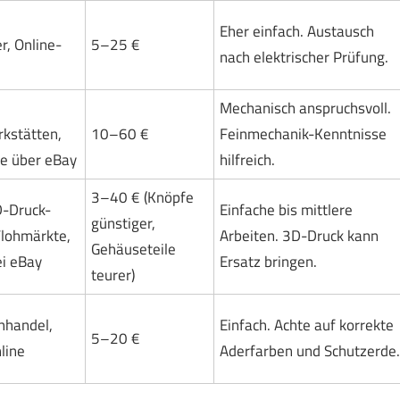
Eher einfach. Austausch
r, Online-
5–25 €
nach elektrischer Prüfung.
Mechanisch anspruchsvoll.
kstätten,
10–60 €
Feinmechanik-Kenntnisse
le über eBay
hilfreich.
3–40 € (Knöpfe
D-Druck-
Einfache bis mittlere
günstiger,
lohmärkte,
Arbeiten. 3D-Druck kann
Gehäuseteile
ei eBay
Ersatz bringen.
teurer)
hhandel,
Einfach. Achte auf korrekte
5–20 €
line
Aderfarben und Schutzerde.