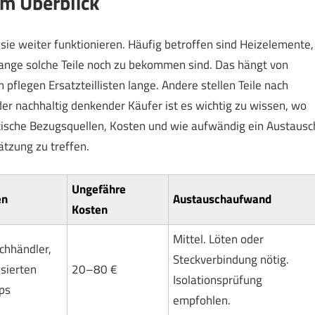
im Überblick
t sie weiter funktionieren. Häufig betroffen sind Heizelemente,
 lange solche Teile noch zu bekommen sind. Das hängt von
pflegen Ersatzteillisten lange. Andere stellen Teile nach
der nachhaltig denkender Käufer ist es wichtig zu wissen, wo
istische Bezugsquellen, Kosten und wie aufwändig ein Austausc
hätzung zu treffen.
Ungefähre
en
Austauschaufwand
Kosten
Mittel. Löten oder
achhändler,
Steckverbindung nötig.
isierten
20–80 €
Isolationsprüfung
ps
empfohlen.