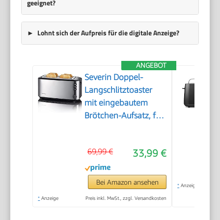
geeignet?
Lohnt sich der Aufpreis für die digitale Anzeige?
ANGEBOT
Severin Doppel-
Langschlitztoaster
mit eingebautem
Brötchen-Aufsatz, für
4 Brotscheiben,
Brotscheibenzentrierung,
69,99 €
33,99 €
Aufwärm- und
Defroster-Stufe,
Edelstahl gebürstet,
Bei Amazon ansehen
*
Anzeige
schwarz, 1.400 W, AT
*
Anzeige
Preis inkl. MwSt., zzgl. Versandkosten
2509