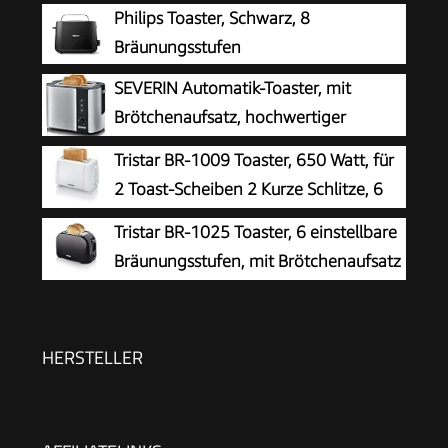
Philips Toaster, Schwarz, 8
Bräunungsstufen
SEVERIN Automatik-Toaster, mit
Brötchenaufsatz, hochwertiger
Edelstahl Toaster zum Toasten,
Tristar BR-1009 Toaster, 650 Watt, für
Auftauen und Erwärmen, 800 W,steel, AT 2589
2 Toast-Scheiben 2 Kurze Schlitze, 6
Bräunungsstufen und
Tristar BR-1025 Toaster, 6 einstellbare
Aufwärmfunktion für Brötchen – Weiß
Bräunungsstufen, mit Brötchenaufsatz
und herausnehmbarem Krümelfach
HERSTELLER