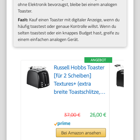
ohne Elektronik bevorzugst, bleibe bei einem analogen
Toaster.
Fazit:
Kauf einen Toaster mit digitaler Anzeige, wenn du
häufig toastest oder genaue Kontrolle willst. Wenn du
selten toastest oder ein knappes Budget hast, greife zu
einem einfachen analogen Gerät.
ANGEBOT
Russell Hobbs Toaster
[für 2 Scheiben]
Textures+ (extra
breite Toastschlitze,
inkl. Brötchenaufsatz
& integrierte Toast-
37,00 €
26,00 €
Zange, 6
Bräunungsstufen +
Auftau- &
Bei Amazon ansehen