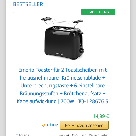
BESTSELLER
EMPFEHLUNG
Emerio Toaster für 2 Toastscheiben mit
herausnehmbarer Krümelschublade +
Unterbrechungstaste + 6 einstellbare
Bräunungsstufen + Brötchenaufsatz +
Kabelaufwicklung | 700W | TO-128676.3
14,99 €
Bei Amazon ansehen
*
Anzeige
Preis inkl. MwSt., zzgl. Versandkosten