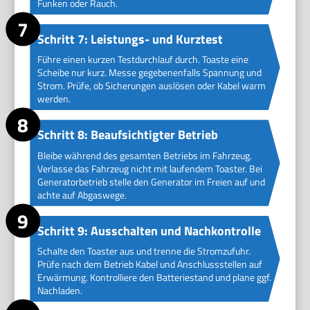
Funken oder Rauch.
Schritt 7: Leistungs- und Kurztest
Führe einen kurzen Testdurchlauf durch. Toaste eine
Scheibe nur kurz. Messe gegebenenfalls Spannung und
Strom. Prüfe, ob Sicherungen auslösen oder Kabel warm
werden.
Schritt 8: Beaufsichtigter Betrieb
Bleibe während des gesamten Betriebs im Fahrzeug.
Verlasse das Fahrzeug nicht mit laufendem Toaster. Bei
Generatorbetrieb stelle den Generator im Freien auf und
achte auf Abgaswege.
Schritt 9: Ausschalten und Nachkontrolle
Schalte den Toaster aus und trenne die Stromzufuhr.
Prüfe nach dem Betrieb Kabel und Anschlussstellen auf
Erwärmung. Kontrolliere den Batteriestand und plane ggf.
Nachladen.