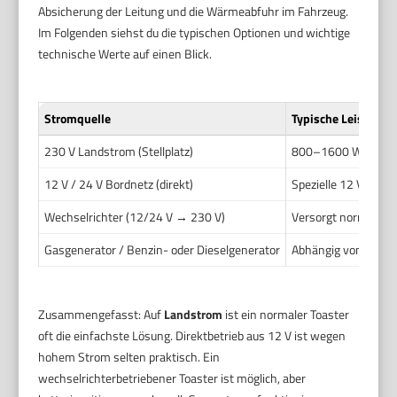
Absicherung der Leitung und die Wärmeabfuhr im Fahrzeug.
Im Folgenden siehst du die typischen Optionen und wichtige
technische Werte auf einen Blick.
Stromquelle
Typische Leistung
230 V Landstrom (Stellplatz)
800–1600 W (typ. S
12 V / 24 V Bordnetz (direkt)
Spezielle 12 V/24 V
Wechselrichter (12/24 V → 230 V)
Versorgt normale To
Gasgenerator / Benzin- oder Dieselgenerator
Abhängig vom Gener
Zusammengefasst: Auf
Landstrom
ist ein normaler Toaster
oft die einfachste Lösung. Direktbetrieb aus 12 V ist wegen
hohem Strom selten praktisch. Ein
wechselrichterbetriebener Toaster ist möglich, aber