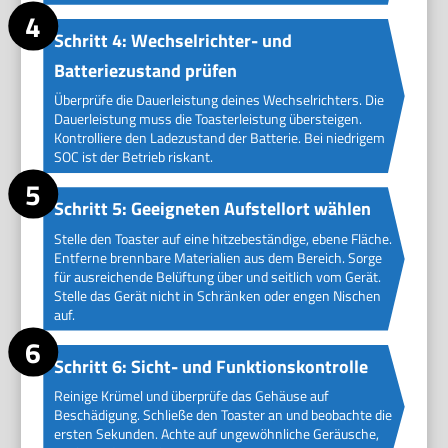
Schritt 4: Wechselrichter- und
Batteriezustand prüfen
Überprüfe die Dauerleistung deines Wechselrichters. Die
Dauerleistung muss die Toasterleistung übersteigen.
Kontrolliere den Ladezustand der Batterie. Bei niedrigem
SOC ist der Betrieb riskant.
Schritt 5: Geeigneten Aufstellort wählen
Stelle den Toaster auf eine hitzebeständige, ebene Fläche.
Entferne brennbare Materialien aus dem Bereich. Sorge
für ausreichende Belüftung über und seitlich vom Gerät.
Stelle das Gerät nicht in Schränken oder engen Nischen
auf.
Schritt 6: Sicht- und Funktionskontrolle
Reinige Krümel und überprüfe das Gehäuse auf
Beschädigung. Schließe den Toaster an und beobachte die
ersten Sekunden. Achte auf ungewöhnliche Geräusche,