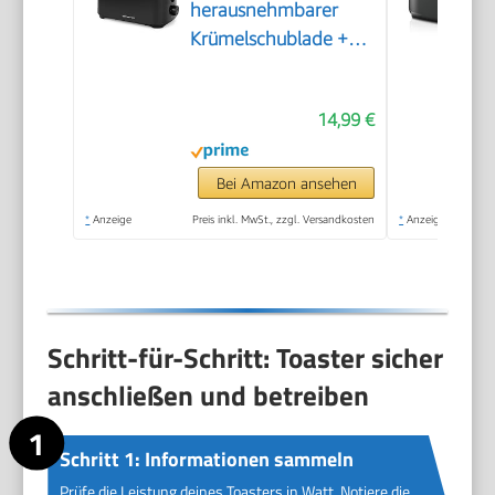
herausnehmbarer
Krümelschublade +
Unterbrechungstaste
+ 6 einstellbare
14,99 €
Bräunungsstufen +
Brötchenaufsatz +
Kabelaufwicklung |
Bei Amazon ansehen
700W | TO-128676.3
*
Anzeige
Preis inkl. MwSt., zzgl. Versandkosten
*
Anzeige
Schritt-für-Schritt: Toaster sicher
anschließen und betreiben
Schritt 1: Informationen sammeln
Prüfe die Leistung deines Toasters in Watt. Notiere die