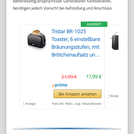
batterieseitig anspruchsvoll. Generatoren funktionieren,
benötigen jedoch Vorsicht bei Aufstellung und Anschluss.
ANGEBOT
Tristar BR-1025
Toaster, 6 einstellbare
Bräunungsstufen, mit
Brötchenaufsatz und
herausnehmbarem
Krümelfach
21,99 €
17,99 €
Bei Amazon ansehen
*
Anzeige
*
Anzeige
Preis inkl. MwSt., zzgl. Versandkosten