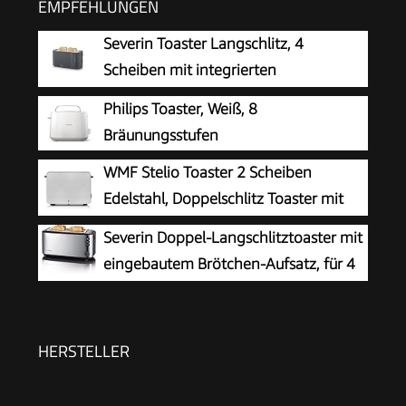
EMPFEHLUNGEN
Severin Toaster Langschlitz, 4
Scheiben mit integrierten
Brötchenaufsatz, 2 Langschlitz-
Philips Toaster, Weiß, 8
Röstschachte, verschiedene Aufwärmstufen,
Bräunungsstufen
1.400 W, Schwarz Matt, AT 2591, Mattschwarz
WMF Stelio Toaster 2 Scheiben
Edelstahl, Doppelschlitz Toaster mit
Brötchenaufsatz, Bagel-Funktion, 7
Severin Doppel-Langschlitztoaster mit
Bräunungsstufen, 900 W, edelstahl matt
eingebautem Brötchen-Aufsatz, für 4
Brotscheiben, Brotscheibenzentrierung,
Aufwärm- und Defroster-Stufe, Edelstahl
gebürstet, schwarz, 1.400 W, AT 2509
HERSTELLER