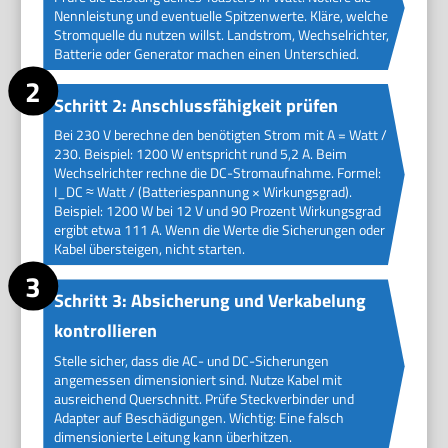
Nennleistung und eventuelle Spitzenwerte. Kläre, welche
Stromquelle du nutzen willst. Landstrom, Wechselrichter,
Batterie oder Generator machen einen Unterschied.
Schritt 2: Anschlussfähigkeit prüfen
Bei 230 V berechne den benötigten Strom mit A = Watt /
230. Beispiel: 1200 W entspricht rund 5,2 A. Beim
Wechselrichter rechne die DC-Stromaufnahme. Formel:
I_DC ≈ Watt / (Batteriespannung × Wirkungsgrad).
Beispiel: 1200 W bei 12 V und 90 Prozent Wirkungsgrad
ergibt etwa 111 A. Wenn die Werte die Sicherungen oder
Kabel übersteigen, nicht starten.
Schritt 3: Absicherung und Verkabelung
kontrollieren
Stelle sicher, dass die AC- und DC-Sicherungen
angemessen dimensioniert sind. Nutze Kabel mit
ausreichend Querschnitt. Prüfe Steckverbinder und
Adapter auf Beschädigungen. Wichtig: Eine falsch
dimensionierte Leitung kann überhitzen.