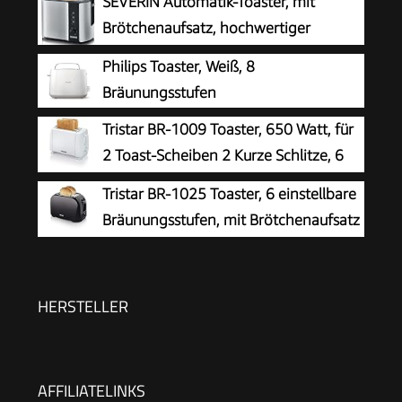
SEVERIN Automatik-Toaster, mit
Brötchenaufsatz, hochwertiger
Edelstahl Toaster zum Toasten,
Philips Toaster, Weiß, 8
Auftauen und Erwärmen, 800 W,steel, AT 2589
Bräunungsstufen
Tristar BR-1009 Toaster, 650 Watt, für
2 Toast-Scheiben 2 Kurze Schlitze, 6
Bräunungsstufen und
Tristar BR-1025 Toaster, 6 einstellbare
Aufwärmfunktion für Brötchen – Weiß
Bräunungsstufen, mit Brötchenaufsatz
und herausnehmbarem Krümelfach
HERSTELLER
AFFILIATELINKS