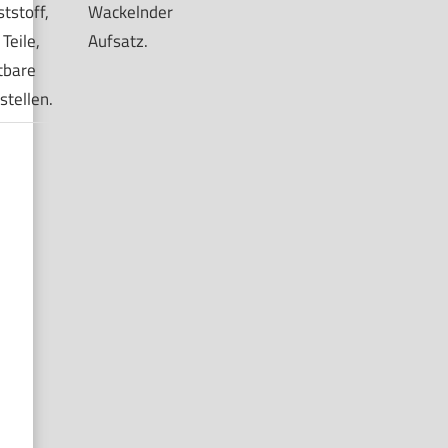
tstoff,
Wackelnder
 Teile,
Aufsatz.
tbare
stellen.
Severin Doppel-Langschlitztoaster mit einge
Brötchen-Aufsatz, für 4 Brotscheiben,
Brotscheibenzentrierung, Aufwärm- und Defros
Edelstahl gebürstet, schwarz, 1.400 W, AT 250