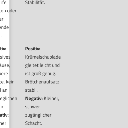
rfe
Stabilität.
ten oder
er
ende
.
tiv:
Positiv:
sives
Krümelschublade
äuse,
gleitet leicht und
bere
ist groß genug.
e, kein
Brötchenaufsatz
l an
stabil.
eglichen
Negativ:
Kleiner,
en.
schwer
tiv:
zugänglicher
ner
Schacht.