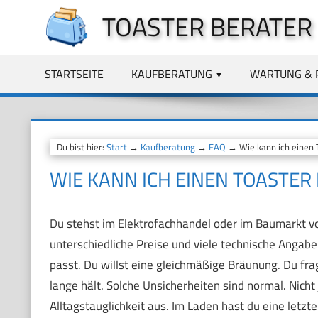
Zum
TOASTER BERATER
Inhalt
springen
STARTSEITE
KAUFBERATUNG
WARTUNG & 
Du bist hier:
Start
→
Kaufberatung
→
FAQ
→ Wie kann ich einen T
WIE KANN ICH EINEN TOASTER
Du stehst im Elektrofachhandel oder im Baumarkt vo
unterschiedliche Preise und viele technische Angaben
passt. Du willst eine gleichmäßige Bräunung. Du frag
lange hält. Solche Unsicherheiten sind normal. Nich
Alltagstauglichkeit aus. Im Laden hast du eine letzt