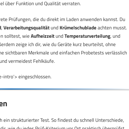
el über Funktion und Qualität verraten.
nkrete Prüfungen, die du direkt im Laden anwenden kannst. Du
d
,
Verarbeitungsqualität
und
Krümelschublade
achten musst.
 solltest, wie
Aufheizzeit
und
Temperaturverteilung
, und
rdem zeige ich dir, wie du Geräte kurz beurteilst, ohne
e sichtbaren Merkmale und einfachen Probetests verlässlich
g und vermeidest Fehlkäufe.
e-intro‘> eingeschlossen.
den
 ein strukturierter Test. So findest du schnell Unterschiede,
 dir, wie du jedes Prüf-Kriterium vor Ort praktisch überprüfst