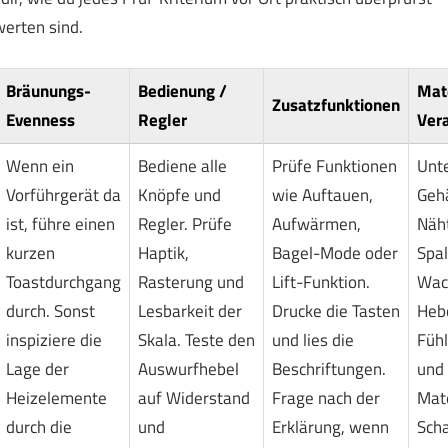
erten sind.
Bräunungs-
Bedienung /
Mate
Zusatzfunktionen
Evenness
Regler
Ver
Wenn ein
Bediene alle
Prüfe Funktionen
Unt
Vorführgerät da
Knöpfe und
wie Auftauen,
Geh
ist, führe einen
Regler. Prüfe
Aufwärmen,
Näh
kurzen
Haptik,
Bagel-Mode oder
Spa
Toastdurchgang
Rasterung und
Lift-Funktion.
Wac
durch. Sonst
Lesbarkeit der
Drucke die Tasten
Hebe
inspiziere die
Skala. Teste den
und lies die
Fühl
Lage der
Auswurfhebel
Beschriftungen.
und
Heizelemente
auf Widerstand
Frage nach der
Mate
durch die
und
Erklärung, wenn
Sch