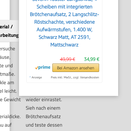
Scheiben mit integrierten
Brötchenaufsatz, 2 Langschlitz-
Röstschachte, verschiedene
rial /
Reinigung /
Aufwärmstufen, 1.400 W,
arbeitung
Brötchenaufsatz
Schwarz Matt, AT 2591,
Mattschwarz
ersuche
Zieh die
äuse,
Krümelschublade
49,99 €
34,99 €
te und
heraus, wenn
Bei Amazon ansehen
ltmaße.
möglich. Prüfe,
*
Anzeige
Preis inkl. MwSt., zzgl. Versandkosten
kle am
ob sie sauber
l leicht.
herausgeht und
e Gewicht
wieder einrastet.
Sieh nach einem
rialdicke.
Brötchenaufsatz
au auf
und teste dessen