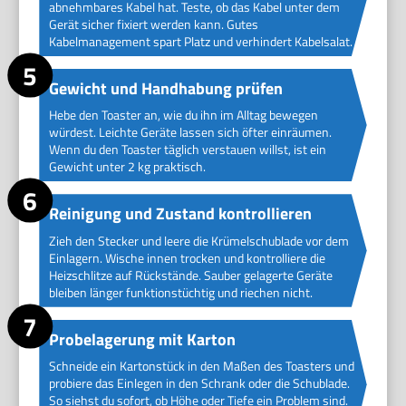
abnehmbares Kabel hat. Teste, ob das Kabel unter dem
Gerät sicher fixiert werden kann. Gutes
Kabelmanagement spart Platz und verhindert Kabelsalat.
Gewicht und Handhabung prüfen
Hebe den Toaster an, wie du ihn im Alltag bewegen
würdest. Leichte Geräte lassen sich öfter einräumen.
Wenn du den Toaster täglich verstauen willst, ist ein
Gewicht unter 2 kg praktisch.
Reinigung und Zustand kontrollieren
Zieh den Stecker und leere die Krümelschublade vor dem
Einlagern. Wische innen trocken und kontrolliere die
Heizschlitze auf Rückstände. Sauber gelagerte Geräte
bleiben länger funktionstüchtig und riechen nicht.
Probelagerung mit Karton
Schneide ein Kartonstück in den Maßen des Toasters und
probiere das Einlegen in den Schrank oder die Schublade.
So siehst du sofort, ob Höhe oder Tiefe ein Problem sind.