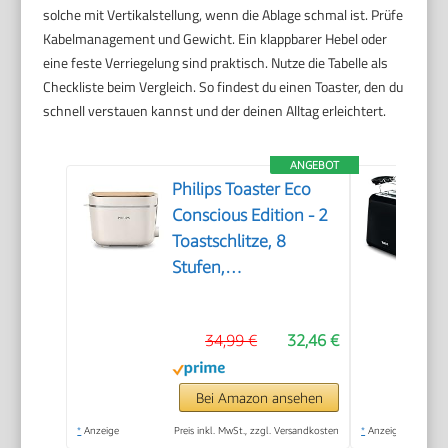
solche mit Vertikalstellung, wenn die Ablage schmal ist. Prüfe
Kabelmanagement und Gewicht. Ein klappbarer Hebel oder
eine feste Verriegelung sind praktisch. Nutze die Tabelle als
Checkliste beim Vergleich. So findest du einen Toaster, den du
schnell verstauen kannst und der deinen Alltag erleichtert.
ANGEBOT
Philips Toaster Eco
Conscious Edition - 2
Toastschlitze, 8
Stufen,
Brötchenaufsatz,
Auftaufunktion,
34,99 €
32,46 €
hergestellt aus
Altspeiseöl,
seidenweiß-matt
Bei Amazon ansehen
(HD2640/10)
*
Anzeige
Preis inkl. MwSt., zzgl. Versandkosten
*
Anzeige