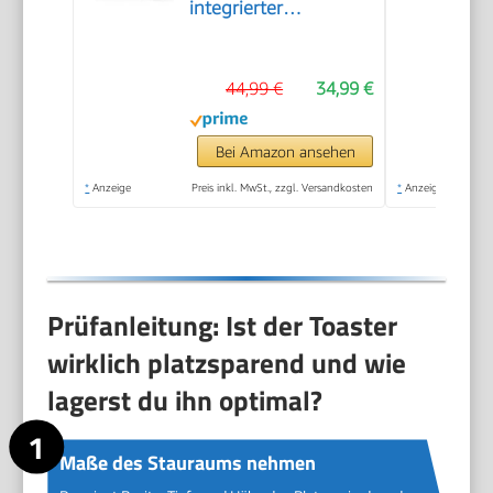
integrierter
Brötchenaufsatz, mit
Auftaufunktion, mit
44,99 €
34,99 €
Abschaltautomatik,
Liftfunktion,
Brotzentrierung,
Bei Amazon ansehen
perfekt für 2
*
Anzeige
Preis inkl. MwSt., zzgl. Versandkosten
*
Anzeige
Scheiben, 800 Watt,
Schwarz matt
Prüfanleitung: Ist der Toaster
wirklich platzsparend und wie
lagerst du ihn optimal?
Maße des Stauraums nehmen