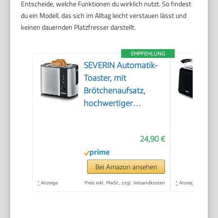
Entscheide, welche Funktionen du wirklich nutzt. So findest
du ein Modell, das sich im Alltag leicht verstauen lässt und
keinen dauernden Platzfresser darstellt.
EMPFEHLUNG
SEVERIN Automatik-
Toaster, mit
Brötchenaufsatz,
hochwertiger
Edelstahl Toaster zum
Toasten, Auftauen
24,90 €
und Erwärmen, 800
W,steel, AT 2589
Bei Amazon ansehen
*
Anzeige
Preis inkl. MwSt., zzgl. Versandkosten
*
Anzeige