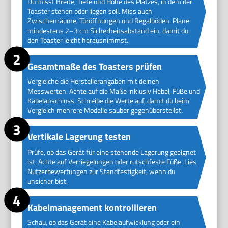
Du misst Breite, Tiefe und Höhe des Platzes, in dem der
Toaster stehen oder liegen soll. Miss auch
Zwischenräume, Türöffnungen und Regalböden. Plane
mindestens 2–3 cm Sicherheitsabstand ein, damit du
den Toaster leicht herausnimmst.
Gesamtmaße des Toasters prüfen
Vergleiche die Herstellerangaben mit deinen
Messwerten. Achte auf die Maße inklusiv Hebel, Füße und
Kabelanschluss. Schreibe die Werte auf, damit du beim
Vergleich mehrere Modelle sauber gegenüberstellst.
Vertikale Lagerung testen
Prüfe, ob das Gerät für eine stehende Lagerung geeignet
ist. Achte auf Verriegelungen oder rutschfeste Füße. Lies
Nutzerbewertungen zur Standfestigkeit, wenn du
unsicher bist.
Kabelmanagement kontrollieren
Schau, ob das Gerät eine Kabelaufwicklung oder ein