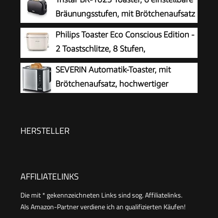
Aufwärm- und Defroster-Stufe, Edelstahl
Bräunungsstufen, mit Brötchenaufsatz
gebürstet, schwarz, 1.400 W, AT 2509
und herausnehmbarem Krümelfach
Philips Toaster Eco Conscious Edition -
2 Toastschlitze, 8 Stufen,
Brötchenaufsatz, Auftaufunktion,
SEVERIN Automatik-Toaster, mit
hergestellt aus Altspeiseöl, seidenweiß-matt
Brötchenaufsatz, hochwertiger
(HD2640/10)
Edelstahl Toaster zum Toasten,
Auftauen und Erwärmen, 800 W,steel, AT 2589
HERSTELLER
AFFILIATELINKS
Die mit * gekennzeichneten Links sind sog. Affiliatelinks.
Als Amazon-Partner verdiene ich an qualifizierten Käufen!