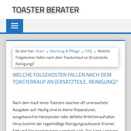
Zum
TOASTER BERATER
Inhalt
springen
Du bist hier:
Start
→
Wartung & Pflege
→
FAQ
→ Welche
Folgekosten fallen nach dem Toasterkauf an (Ersatzteile,
Reinigung)?
WELCHE FOLGEKOSTEN FALLEN NACH DEM
TOASTERKAUF AN (ERSATZTEILE, REINIGUNG)?
Nach dem Kauf eines Toasters tauchen oft unerwartete
Ausgaben auf. Häufig sind es kleine Reparaturen,
ausgetauschte Heizspiralen oder defekte Brötchenaufsätze.
Hinzu kommt der regelmäßige Reinigungsaufwand. Krümel,
Fett und Verunreinigungen sammeln sich. Das kann Leistung