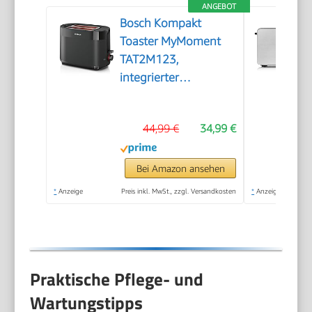
ANGEBOT
Bosch Kompakt
Toaster MyMoment
TAT2M123,
integrierter
Brötchenaufsatz, mit
Auftaufunktion, mit
44,99 €
34,99 €
Abschaltautomatik,
Liftfunktion,
Brotzentrierung,
Bei Amazon ansehen
perfekt für 2
*
Anzeige
Preis inkl. MwSt., zzgl. Versandkosten
*
Anzeige
Scheiben, 800 Watt,
Schwarz matt
Praktische Pflege- und
Wartungstipps