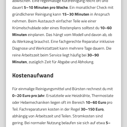
abwischen. Eine regelmäßige Kurzreinigung reicht oft und
dauert
5–10 Minuten pro Woche
. Ein monatlicher Check mit
gründlicherer Reinigung kann
15–30 Minuten
in Anspruch
nehmen. Beim Austausch einfacher Teile wie einer
Krümelschublade oder eines Rostenplans solltest du
10–60
Minuten
einplanen. Das hängt vom Modell und davon ab, ob
du Werkzeug brauchst. Eine fachgerechte Reparatur inklusive
Diagnose und Werkstattzeit kann mehrere Tage dauern. Die
reine Arbeitszeit beim Service liegt häufig bei
30–90
Minuten
, zuzüglich Zeit für Abgabe und Abholung.
Kostenaufwand
Für einmalige Reinigungsmittel und Bürsten rechnest du mit
0–20 Euro pro Jahr
. Ersatzteile wie Heizdrähte, Thermostate
oder Hebemechaniken liegen oft im Bereich
10–60 Euro
pro
Teil. Fachreparaturen kosten in der Regel
30–150 Euro
,
abhängig von Arbeitszeit und Teilen. Stromkosten sind
gering. Bei normaler Nutzung belaufen sie sich auf etwa
5–