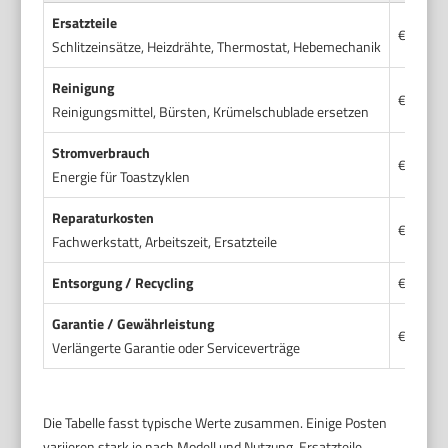
Ersatzteile
€10–€60
Schlitzeinsätze, Heizdrähte, Thermostat, Hebemechanik
Reinigung
€0–€25 
Reinigungsmittel, Bürsten, Krümelschublade ersetzen
Stromverbrauch
€5–€30 
Energie für Toastzyklen
Reparaturkosten
€30–€1
Fachwerkstatt, Arbeitszeit, Ersatzteile
Entsorgung / Recycling
€0–€25
Garantie / Gewährleistung
€10–€5
Verlängerte Garantie oder Serviceverträge
Die Tabelle fasst typische Werte zusammen. Einige Posten
variieren stark je nach Modell und Nutzung. Ersatzteile