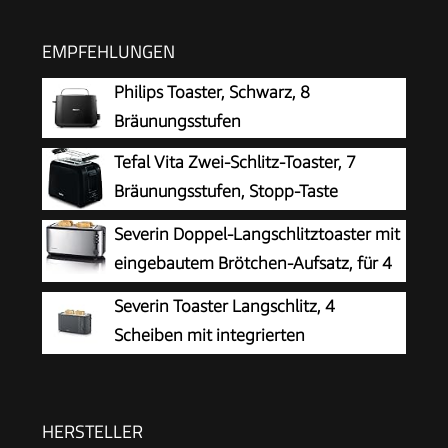
EMPFEHLUNGEN
Philips Toaster, Schwarz, 8
Bräunungsstufen
Tefal Vita Zwei-Schlitz-Toaster, 7
Bräunungsstufen, Stopp-Taste
Severin Doppel-Langschlitztoaster mit
eingebautem Brötchen-Aufsatz, für 4
Brotscheiben, Brotscheibenzentrierung,
Severin Toaster Langschlitz, 4
Aufwärm- und Defroster-Stufe, Edelstahl
Scheiben mit integrierten
gebürstet, schwarz, 1.400 W, AT 2509
Brötchenaufsatz, 2 Langschlitz-
Röstschachte, verschiedene Aufwärmstufen,
1.400 W, Schwarz Matt, AT 2591, Mattschwarz
HERSTELLER