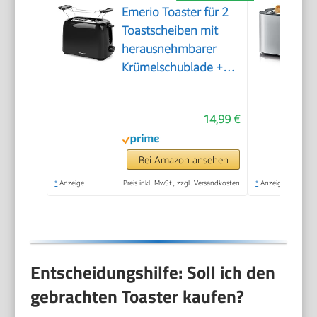
Emerio Toaster für 2
Toastscheiben mit
herausnehmbarer
Krümelschublade +
Unterbrechungstaste
+ 6 einstellbare
14,99 €
Bräunungsstufen +
Brötchenaufsatz +
Kabelaufwicklung |
Bei Amazon ansehen
700W | TO-128676.3
*
Anzeige
Preis inkl. MwSt., zzgl. Versandkosten
*
Anzeige
Entscheidungshilfe: Soll ich den
gebrachten Toaster kaufen?