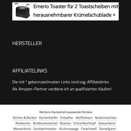
Brotscheiben, Brotscheibenzentrierung,
Emerio Toaster für 2 Toastscheiben mit
Aufwärm- und Defroster-Stufe, Edelstahl
herausnehmbarer Krümelschublade +
gebürstet, schwarz, 1.400 W, AT 2509
Unterbrechungstaste + 6 einstellbare
Bräunungsstufen + Brötchenaufsatz +
Kabelaufwicklung | 700W | TO-128676.3
HERSTELLER
AFFILIATELINKS
Die mit * gekennzeichneten Links sind sog. Affiliatelinks.
Als Amazon-Partner verdiene ich an qualifizierten Käufen!
Weitere thematisch passende Portale:
Kochen & Backen
·
Küchenhelfer
·
Entsafter
·
Waffeleisen
·
Nudelmaschine
·
Reiskocher
·
Brotbackautomat
·
Beamer
·
Schnellkochtopf
·
Vakuumierer
Messerblock
·
Sandwichtoaster
·
Küchenwaage
·
Fleischwolf
·
Dampfgarer
·