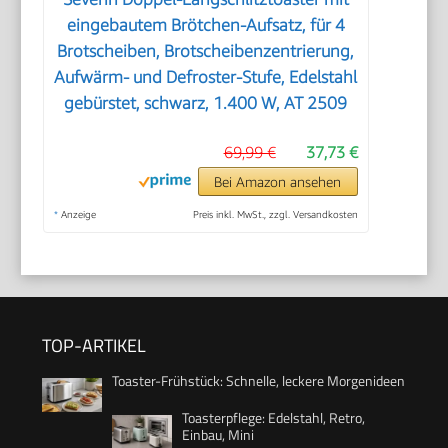
eingebautem Brötchen-Aufsatz, für 4
Brotscheiben, Brotscheibenzentrierung,
Aufwärm- und Defroster-Stufe, Edelstahl
gebürstet, schwarz, 1.400 W, AT 2509
69,99 €
37,73 €
Bei Amazon ansehen
*
Anzeige
Preis inkl. MwSt., zzgl. Versandkosten
TOP-ARTIKEL
Toaster-Frühstück: Schnelle, leckere Morgenideen
Toasterpflege: Edelstahl, Retro,
Einbau, Mini