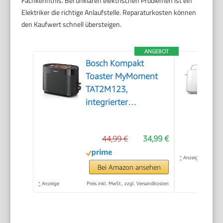
Fachkenntnis. Bei unklaren elektrischen Problemen ist ein
Elektriker die richtige Anlaufstelle. Reparaturkosten können
den Kaufwert schnell übersteigen.
ANGEBOT
Bosch Kompakt
Toaster MyMoment
TAT2M123,
integrierter
Brötchenaufsatz, mit
Auftaufunktion, mit
44,99 €
34,99 €
Abschaltautomatik,
Liftfunktion,
*
Anzeige
Brotzentrierung,
Bei Amazon ansehen
perfekt für 2
*
Anzeige
Preis inkl. MwSt., zzgl. Versandkosten
Scheiben, 800 Watt,
Schwarz matt