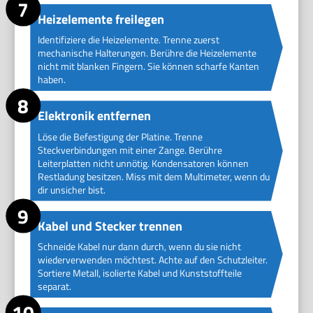
Heizelemente freilegen
Identifiziere die Heizelemente. Trenne zuerst
mechanische Halterungen. Berühre die Heizelemente
nicht mit blanken Fingern. Sie können scharfe Kanten
haben.
Elektronik entfernen
Löse die Befestigung der Platine. Trenne
Steckverbindungen mit einer Zange. Berühre
Leiterplatten nicht unnötig. Kondensatoren können
Restladung besitzen. Miss mit dem Multimeter, wenn du
dir unsicher bist.
Kabel und Stecker trennen
Schneide Kabel nur dann durch, wenn du sie nicht
wiederverwenden möchtest. Achte auf den Schutzleiter.
Sortiere Metall, isolierte Kabel und Kunststoffteile
separat.