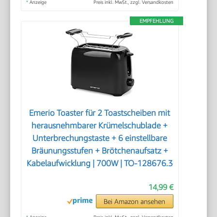
*
Anzeige
Preis inkl. MwSt., zzgl. Versandkosten
EMPFEHLUNG
Emerio Toaster für 2 Toastscheiben mit
herausnehmbarer Krümelschublade +
Unterbrechungstaste + 6 einstellbare
Bräunungsstufen + Brötchenaufsatz +
Kabelaufwicklung | 700W | TO-128676.3
14,99 €
Bei Amazon ansehen
*
Anzeige
Preis inkl. MwSt., zzgl. Versandkosten