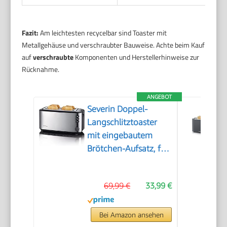
Fazit:
Am leichtesten recycelbar sind Toaster mit
Metallgehäuse und verschraubter Bauweise. Achte beim Kauf
auf
verschraubte
Komponenten und Herstellerhinweise zur
Rücknahme.
ANGEBOT
Severin Doppel-
Langschlitztoaster
mit eingebautem
Brötchen-Aufsatz, für
4 Brotscheiben,
Brotscheibenzentrierung,
69,99 €
33,99 €
Aufwärm- und
Defroster-Stufe,
Edelstahl gebürstet,
Bei Amazon ansehen