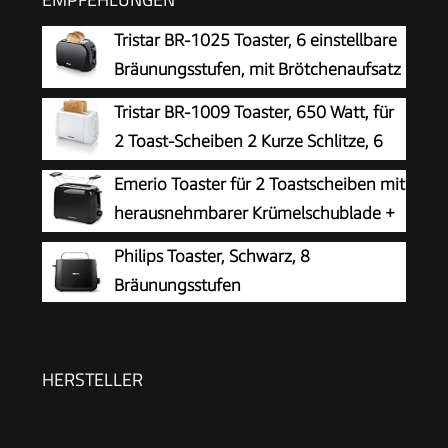
Tristar BR-1025 Toaster, 6 einstellbare
Bräunungsstufen, mit Brötchenaufsatz
und herausnehmbarem Krümelfach
Tristar BR-1009 Toaster, 650 Watt, für
2 Toast-Scheiben 2 Kurze Schlitze, 6
Bräunungsstufen und
Emerio Toaster für 2 Toastscheiben mit
Aufwärmfunktion für Brötchen – Weiß
herausnehmbarer Krümelschublade +
Unterbrechungstaste + 6 einstellbare
Philips Toaster, Schwarz, 8
Bräunungsstufen + Brötchenaufsatz +
Bräunungsstufen
Kabelaufwicklung | 700W | TO-128676.3
HERSTELLER