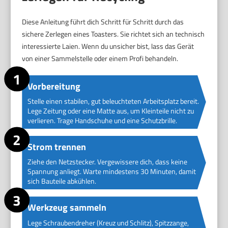
Diese Anleitung führt dich Schritt für Schritt durch das
sichere Zerlegen eines Toasters. Sie richtet sich an technisch
interessierte Laien. Wenn du unsicher bist, lass das Gerät
von einer Sammelstelle oder einem Profi behandeln.
Vorbereitung
Stelle einen stabilen, gut beleuchteten Arbeitsplatz bereit.
Lege Zeitung oder eine Matte aus, um Kleinteile nicht zu
verlieren. Trage Handschuhe und eine Schutzbrille.
Strom trennen
Ziehe den Netzstecker. Vergewissere dich, dass keine
Spannung anliegt. Warte mindestens 30 Minuten, damit
sich Bauteile abkühlen.
Werkzeug sammeln
Lege Schraubendreher (Kreuz und Schlitz), Spitzzange,