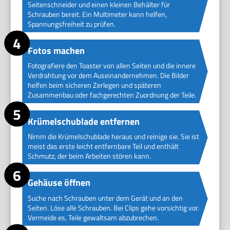
Seitenschneider und einen kleinen Behälter für
Schrauben bereit. Ein Multimeter kann helfen,
Spannungsfreiheit zu prüfen.
Fotos machen
Fotografiere den Toaster von allen Seiten und die innere
Verdrahtung vor dem Auseinandernehmen. Die Bilder
helfen beim sicheren Zerlegen und späteren
Zusammenbau oder fachgerechten Zuordnung der Teile.
Krümelschublade entfernen
Nimm die Krümelschublade heraus und reinige sie. Sie ist
meist das erste leicht entfernbare Teil und enthält
Schmutz, der beim Arbeiten stören kann.
Gehäuse öffnen
Suche nach Schrauben unter dem Gerät und an den
Seiten. Löse alle Schrauben. Bei Clips gehe vorsichtig vor.
Vermeide es, Teile gewaltsam abzubrechen.