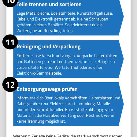
Teile trennen und sortieren
Lege Metallbleche, Edelstahlteile, Kunststoffgehäuse,
Kabel und Elektronik getrennt ab. Kleine Schrauben
gehören in einen Behälter. So erleichterst du die
Weitergabe an Recyclingstellen.
Reinigung und Verpackung
Entferne lose Verschmutzungen. Verpacke Leiterplatten
und Batterien getrennt und kennzeichne sie. Bringe so
vorbereitete Teile zur Wertstoffhof oder zu einer
Elektronik-Sammelstelle.
Entsorgungswege prüfen
Informiere dich über lokale Vorschriften. Leiterplatten und
Kabel gehören zur Elektroschrottsammlung. Metalle
nimmt der Schrotthändler. Kunststoffe abhängig vom
Material in die Plastikverwertung oder Restmüll, wenn
keine Trennung möglich ist.
Warnung: Zerlege keine Geräte, die stark verschmort riechen