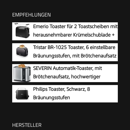
EMPFEHLUNGEN
Emerio Toaster für 2 Toastscheiben mit
herausnehmbarer Krümelschublade +
Unterbrechungstaste + 6 einstellbare
Tristar BR-1025 Toaster, 6 einstellbare
Bräunungsstufen + Brötchenaufsatz +
Bräunungsstufen, mit Brötchenaufsatz
Kabelaufwicklung | 700W | TO-128676.3
und herausnehmbarem Krümelfach
SEVERIN Automatik-Toaster, mit
Brötchenaufsatz, hochwertiger
Edelstahl Toaster zum Toasten,
Philips Toaster, Schwarz, 8
Auftauen und Erwärmen, 800 W,steel, AT 2589
Bräunungsstufen
HERSTELLER