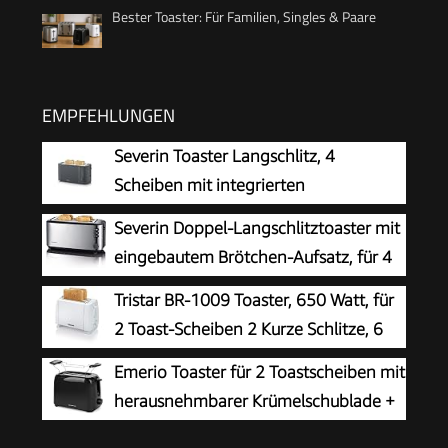
Bester Toaster: Für Familien, Singles & Paare
EMPFEHLUNGEN
Severin Toaster Langschlitz, 4
Scheiben mit integrierten
Brötchenaufsatz, 2 Langschlitz-
Severin Doppel-Langschlitztoaster mit
Röstschachte, verschiedene Aufwärmstufen,
eingebautem Brötchen-Aufsatz, für 4
1.400 W, Schwarz Matt, AT 2591, Mattschwarz
Brotscheiben, Brotscheibenzentrierung,
Tristar BR-1009 Toaster, 650 Watt, für
Aufwärm- und Defroster-Stufe, Edelstahl
2 Toast-Scheiben 2 Kurze Schlitze, 6
gebürstet, schwarz, 1.400 W, AT 2509
Bräunungsstufen und
Emerio Toaster für 2 Toastscheiben mit
Aufwärmfunktion für Brötchen – Weiß
herausnehmbarer Krümelschublade +
Unterbrechungstaste + 6 einstellbare