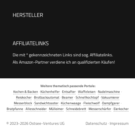
Bräunungsstufen + Brötchenaufsatz +
Kabelaufwicklung | 700W | TO-128676.3
HERSTELLER
AFFILIATELINKS
Die mit * gekennzeichneten Links sind sog. Affiliatelinks.
Als Amazon-Partner verdiene ich an qualifizierten Käufen!
Weitere thematisch passende Portale:
Kochen & Backen
·
Küchenhelfer
·
Entsafter
·
Waffeleisen
·
Nudelmaschine
·
Reiskocher
·
Brotbackautomat
·
Beamer
·
Schnellkochtopf
·
Vakuumierer
Messerblock
·
Sandwichtoaster
·
Küchenwaage
·
Fleischwolf
·
Dampfgarer
·
Bratpfanne
·
Allesschneider
·
Mülleimer
·
Schneidebrett
·
Messerschärfer
·
Eierkocher
© 2023-2026
Ostsee-Ventures UG
Datenschutz
·
Impressum