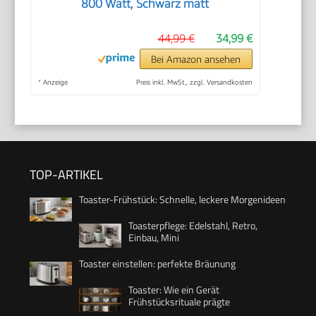
800 Watt, Schwarz matt
44,99 €
34,99 €
Bei Amazon ansehen
*
Anzeige
Preis inkl. MwSt., zzgl. Versandkosten
TOP-ARTIKEL
Toaster-Frühstück: Schnelle, leckere Morgenideen
Toasterpflege: Edelstahl, Retro,
Einbau, Mini
Toaster einstellen: perfekte Bräunung
Toaster: Wie ein Gerät
Frühstücksrituale prägte