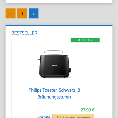
Seitennummerierung
Vorherige
«
1
2
der
Beiträge
Beiträge
BESTSELLER
EMPFEHLUNG
Philips Toaster, Schwarz, 8
Bräunungsstufen
27,99 €
Bei Amazon ansehen