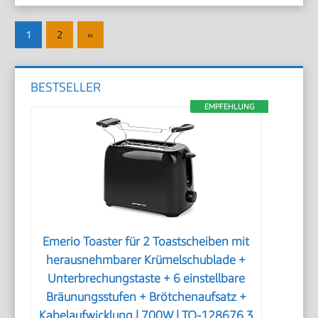
Seitennummerierung
Nächste
1
2
»
der
Beiträge
Beiträge
BESTSELLER
EMPFEHLUNG
Emerio Toaster für 2 Toastscheiben mit
herausnehmbarer Krümelschublade +
Unterbrechungstaste + 6 einstellbare
Bräunungsstufen + Brötchenaufsatz +
Kabelaufwicklung | 700W | TO-128676.3