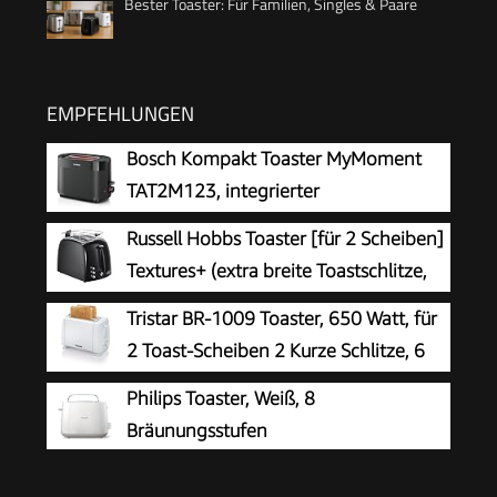
Bester Toaster: Für Familien, Singles & Paare
EMPFEHLUNGEN
Bosch Kompakt Toaster MyMoment
TAT2M123, integrierter
Brötchenaufsatz, mit Auftaufunktion,
Russell Hobbs Toaster [für 2 Scheiben]
mit Abschaltautomatik, Liftfunktion,
Textures+ (extra breite Toastschlitze,
Brotzentrierung, perfekt für 2 Scheiben, 800
inkl. Brötchenaufsatz & integrierte
Tristar BR-1009 Toaster, 650 Watt, für
Watt, Schwarz matt
Toast-Zange, 6 Bräunungsstufen + Auftau- &
2 Toast-Scheiben 2 Kurze Schlitze, 6
Aufwärmfunktion, 850W) 22601-56
Bräunungsstufen und
Philips Toaster, Weiß, 8
Aufwärmfunktion für Brötchen – Weiß
Bräunungsstufen